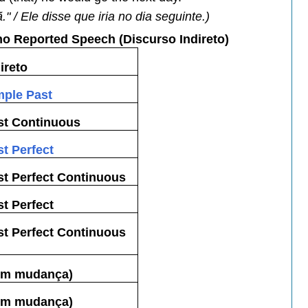
." / Ele disse que iria no dia seguinte.)
o Reported Speech (Discurso Indireto)
ireto
mple Past
st Continuous
st Perfect
st Perfect Continuous
st Perfect
st Perfect Continuous
em mudança)
em mudança)