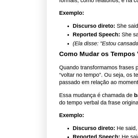
formais, como relatórios, e na 
Exemplo:
Discurso direto:
She said,
Reported Speech:
She sai
(Ela disse: "Estou cansada
Como Mudar os Tempos V
Quando transformamos frases p
“voltar no tempo”. Ou seja, os t
passado em relação ao momento 
Essa mudança é chamada de
b
do tempo verbal da frase origina
Exemplo:
Discurso direto:
He said, 
Reported Speech:
He said