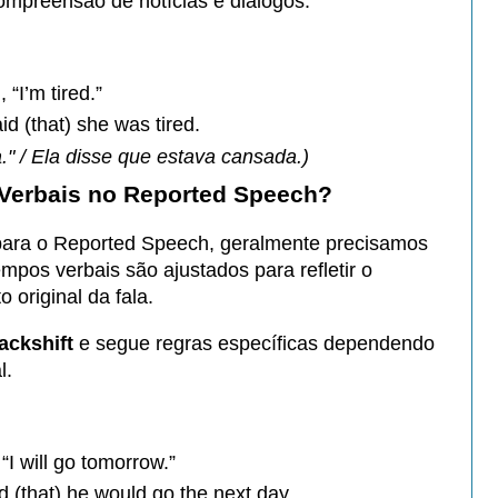
compreensão de notícias e diálogos.
 “I’m tired.”
d (that) she was tired.
." / Ela disse que estava cansada.)
erbais no Reported Speech?
ara o Reported Speech, geralmente precisamos
empos verbais são ajustados para refletir o
original da fala.
ackshift
e segue regras específicas dependendo
l.
“I will go tomorrow.”
 (that) he would go the next day.