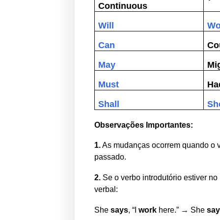
Continuous
Will
Wo
Can
Co
May
Mi
Must
Ha
Shall
Sh
Observações Importantes:
1.
As mudanças ocorrem quando o verb
passado.
2.
Se o verbo introdutório estiver no
verbal:
She
says
, “I
work
here.” → She
sa