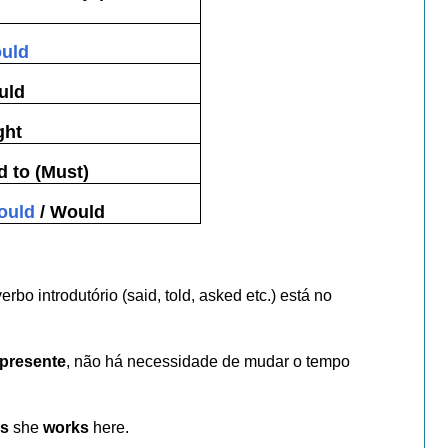
uld
uld
ght
d to (Must)
ould
/ Would
o introdutório (said, told, asked etc.) está no
presente
, não há necessidade de mudar o tempo
ys
she
works
here.