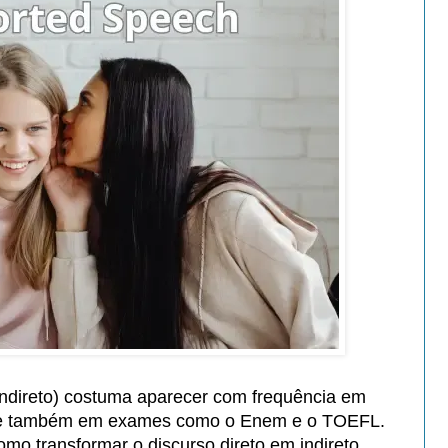
indireto) costuma aparecer com frequência em
ia e também em exames como o Enem e o TOEFL.
omo transformar o discurso direto em indireto