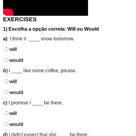
EXERCISES
1) Escolha a opção correta: Will ou Would
a)
I think it ____ snow tomorrow.
will
would
b)
I ____ like some coffee, please.
will
would
c)
I promise I ____ be there.
will
would
d)
I didn't expect that she ____ be there.