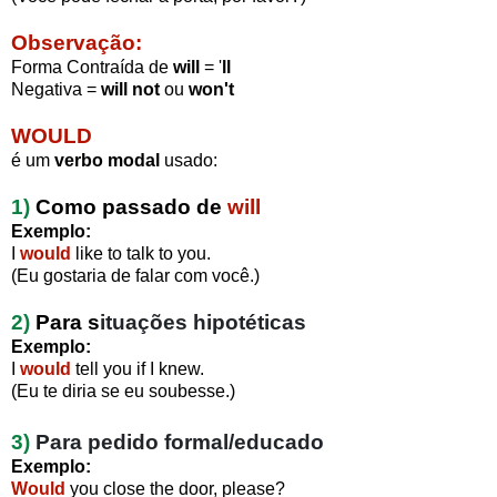
Observação:
Forma Contraída de
will
= '
ll
Negativa =
will not
ou
won't
WOULD
é um
verbo modal
usado:
1)
Como
p
assado de
will
Exemplo:
I
would
like to talk to you.
(Eu gostaria de falar com você.)
2)
Para
s
ituações hipotéticas
Exemplo:
I
would
tell you if I knew.
(Eu te diria se eu soubesse.)
3)
Para
pedido formal/educado
Exemplo:
Would
you close the door, please?