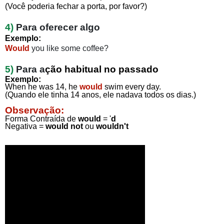
(Você poderia fechar a porta, por favor?)
4)
Para
oferecer algo
Exemplo:
Would
you like some coffee?
5)
Para
a
ção habitual no passado
Exemplo:
When he was
14, he
would
swim every day.
(Quando ele tinha 14 anos, ele nadava todos os dias.)
Observação:
Forma Contraída de
would
= '
d
Negativa =
would not
ou
wouldn't