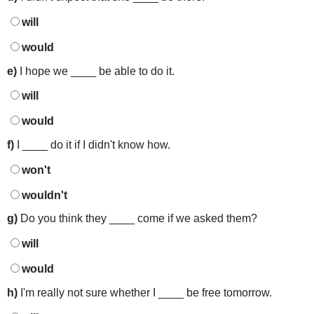
will
would
e)
I hope we ____ be able to do it.
will
would
f)
I ____ do it if I didn't know how.
won't
wouldn't
g)
Do you think they ____ come if we asked them?
will
would
h)
I'm really not sure whether I ____ be free tomorrow.