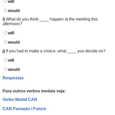
will
would
i)
What do you think ____ happen at the meeting this
afternoon?
will
would
j)
If you had to make a choice, what ____ you decide on?
will
would
Respostas
Para outros
verbos modais veja:
Verbo Modal CAN
CAN Passado / Futuro