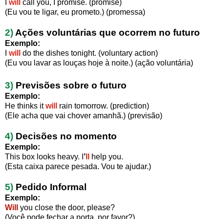
I
will
call you, I promise. (promise)
(Eu vou te ligar, eu prometo.) (promessa)
2)
Ações voluntárias
que ocorrem no futuro
Exemplo:
I
will
do the dishes tonight. (voluntary action)
(Eu vou lavar as louças hoje à noite.) (ação voluntária)
3)
Previsões
sobre o futuro
Exemplo:
He thinks it
will
rain tomorrow. (prediction)
(Ele acha que vai chover amanhã.) (previsão)
4)
Decisões
no momento
Exemplo:
This box looks heavy. I
’
ll
help you.
(Esta caixa parece pesada. Vou te ajudar.)
5)
Pedido Informal
Exemplo:
Will
you close the door, please?
(Você pode fechar a porta, por favor?)