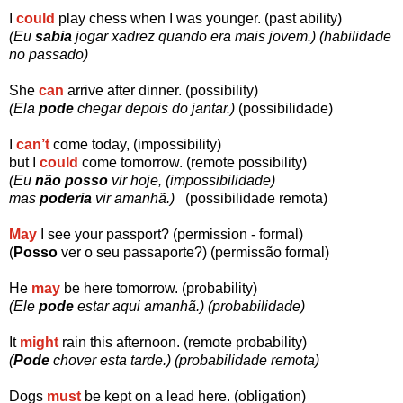
I
could
play chess when I was younger. (past ability)
(Eu
sabia
jogar xadrez quando era mais jovem.) (habilidade
no passado)
She
can
arrive after dinner. (possibility)
(Ela
pode
chegar depois do jantar.)
(possibilidade)
I
can’t
come today, (impossibility)
but I
could
come tomorrow. (remote possibility)
(Eu
não posso
vir hoje, (impossibilidade)
mas
poderia
vir amanhã.)
(possibilidade remota)
May
I see your passport?
(permission - formal)
(
Posso
ver o seu passaporte?)
(permissão formal)
He
may
be here tomorrow. (probability)
(Ele
pode
estar aqui amanhã.) (probabilidade)
It
might
rain this afternoon. (remote probability)
(
Pode
chover esta tarde.) (probabilidade remota)
Dogs
must
be kept on a lead here. (obligation)