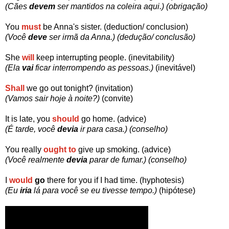
(Cães
devem
ser mantidos na coleira aqui.) (obrigação)
You
must
be Anna's sister. (deduction/ conclusion)
(Você
deve
ser irmã da Anna.) (dedução/ conclusão)
She
will
keep interrupting people. (inevitability)
(Ela
vai
ficar interrompendo as pessoas.)
(inevitável)
Shall
we go out tonight? (invitation)
(Vamos sair hoje à noite?)
(convite)
It is late, you
should
go home. (advice)
(É tarde, você
devia
ir para casa.) (conselho)
You really
ought to
give up smoking. (advice)
(Você realmente
devia
parar de fumar.) (conselho)
I
would
go
there for you if I had time. (hyphotesis)
(Eu
iria
lá para você se eu tivesse tempo.)
(hipótese)