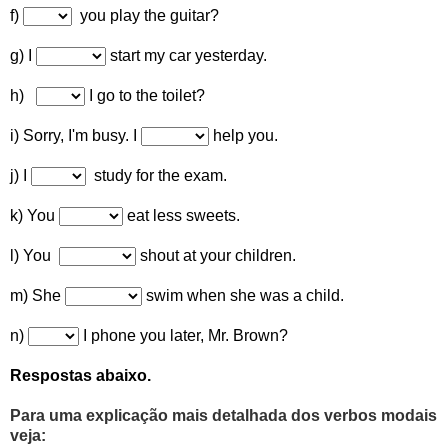
f)
you play the guitar?
g)
I
start my car yesterday.
h)
I go to the toilet?
i) Sorry, I'm busy. I
help you.
j) I
study for the exam.
k) You
eat less sweets.
l) You
shout at your children.
m) She
swim when she was a child.
n)
I phone you later, Mr. Brown?
Respostas abaixo.
Para uma explicação
mais detalhada dos
verbos modais
veja: