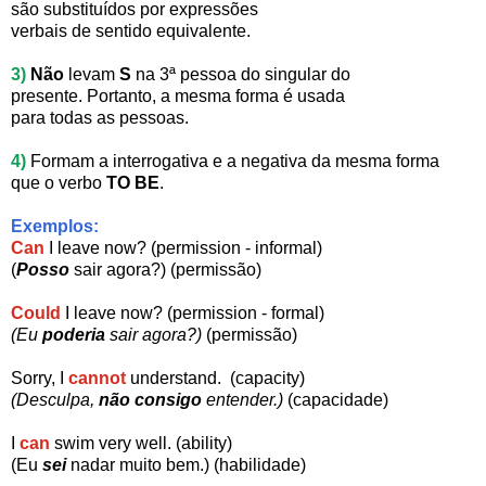
são
substituídos por
expressões
verbais de sentido equivalente.
3)
Não
levam
S
na 3ª pessoa do
singular do
presente.
Portanto, a mesma forma é usada
para todas as pessoas.
4)
Formam a interrogativa e a
negativa
da mesma forma
que
o verbo
TO BE
.
Exemplos:
Can
I leave now? (permission - informal)
(
Posso
sair agora?) (permissão)
Could
I leave now? (permission - formal)
(Eu
poderia
sair agora?)
(permissão)
Sorry, I
cannot
understand. (capacity)
(Desculpa,
não consigo
entender.)
(capacidade)
I
can
swim very well. (ability)
(Eu
sei
nadar muito bem.) (habilidade)