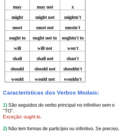
may
may not
x
might
might not
mightn't
must
must not
mustn't
ought to
ought not to
oughtn't to
will
will not
won't
shall
shall not
shan't
should
should not
shouldn't
would
would not
wouldn't
Características dos Verbos Modais:
1)
São seguidos do verbo principal
no
infinitivo sem o
"TO".
Exceção: ought to.
2)
Não tem formas de particípio ou
infinitivo.
Se preciso,