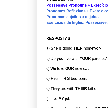
Possessive Pronouns + Exercíci
Pronomes Reflexivos + Exercício
Pronomes sujeitos e objetos
Exercícios de Inglês: Possessive 
RESPOSTAS
a)
She
is doing
HER
homework.
b) Do
you
live with
YOUR
parents?
c)
We
love
OUR
new car.
d)
He
's in
HIS
bedroom.
e)
They
are with
THEIR
father.
f)
I
like
MY
job.