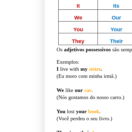
It
Its
We
Our
You
Your
They
Their
Os
adjetivos possessivos
são
semp
Exemplos:
I
live with
my
sister
.
(Eu moro com minha irmã.)
We
like
our
car
.
(Nós gostamos do nosso carro.)
You
lost
your
book
.
(Você perdeu o seu livro.)