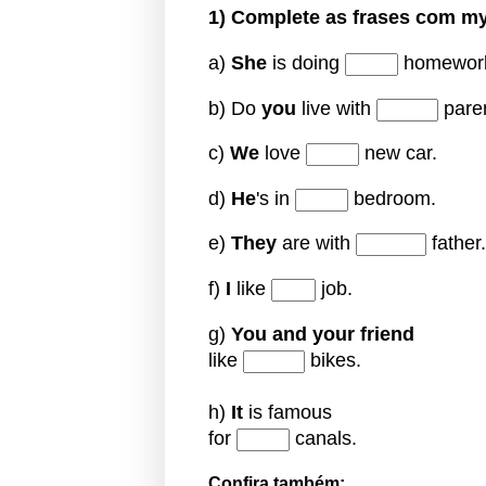
1) Complete as frases com
my,
a)
She
is doing
homewor
b) Do
you
live with
pare
c)
We
love
new car.
d)
He
's in
bedroom.
e)
They
are with
father.
f)
I
like
job.
g)
You and your friend
like
bikes.
h)
It
is famous
for
canals.
Confira também: