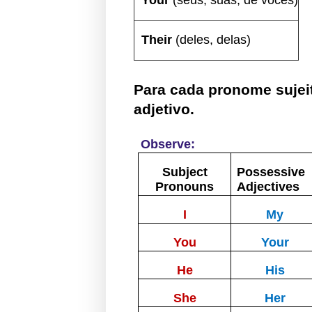
Your
(seus, suas, de vocês)
Their
(deles, delas)
Para cada
pronome suje
adjetivo
.
Observe:
Subject
Possessive
Pronouns
Adjectives
I
My
You
Your
He
His
She
Her