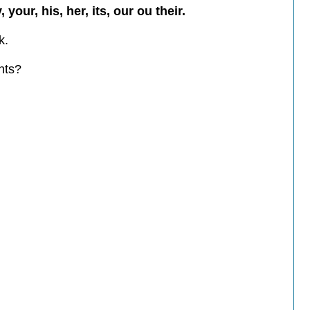
 your, his, her, its, our ou their.
k.
nts?