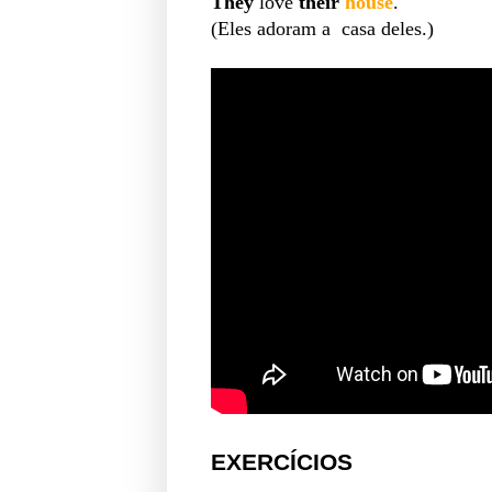
They
love
their
house
.
(Eles adoram a casa deles.)
EXERCÍCIOS