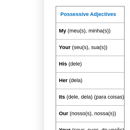
Possessive Adjectives
My
(meu(s), minha(s))
Your
(seu(s), sua(s))
His
(dele)
Her
(dela)
Its
(dele, dela) (para coisas)
Our
(nosso(s), nossa(s))