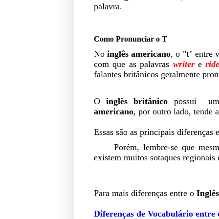
palavra.
Como Pronunciar o T
No
inglês americano
, o "
t
" entre
com que as palavras
writer
e
rid
falantes britânicos geralmente pro
O
inglês britânico
possui uma 
americano
, por outro lado, tende 
Essas são as principais diferenças 
Porém, lembre-se que mesmo
existem muitos sotaques regionais 
Para mais diferenças entre
o
Inglê
Diferenças de Vocabulário entre 