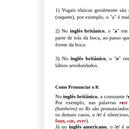
1) Vogais tônicas geralmente são
(raquete
), por exemplo, o "a" é ma
2) No
inglês britânico
, o "
a
" em
parte de trás da boca, ao passo q
frente da boca.
3) N
o
inglês britânico
, o "
o
" e
lábios arredondados.
Como Pronunciar o R
No
inglês britânico
, a consoante
/
Por exemplo, nas palavras
r
e
s
(banheiro) os Rs
são pronunciados,
os demais casos, o
/r/
é silencioso
four
,
car
,
over
).
Já no
inglês americano
, o
/r/
é s