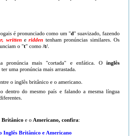
 vogais é pronunciado como um "
d
" suavizado, fazendo
er, written
e
ridden
tenham pronúncias similares. Os
nunciam o "
t
" como
/t/
.
pronúncia mais "cortada" e enfática. O
inglês
a ter uma pronúncia mais arrastada.
entre o inglês britânico e o americano.
 dentro do mesmo país e falando a mesma língua
diferentes.
s Britânico
e o
Americano, confira
:
o Inglês Britânico e Americano