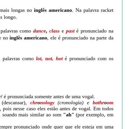
 mais longas no
inglês americano
. Na palavra racket
is longo.
 palavras como
dance
,
class
e
past
é pronunciado na
ue no
inglês americano
, ele é pronunciado na parte da
m palavras como
lot,
n
ot, hot
é pronunciado com os
r/
é pronunciada somente antes de uma vogal.
t
(descansar)
,
chr
o
nology
(cronologia) e
bathr
o
om
 pois nesse caso eles estão antes de vogal
.
Em todos
, soando mais similar ao som
"ah"
(por exemplo, em
empre pronunciado onde quer que ele esteja em uma