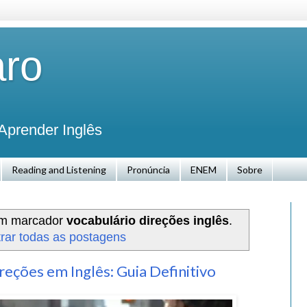
aro
Aprender Inglês
Reading and Listening
Pronúncia
ENEM
Sobre
om marcador
vocabulário direções inglês
.
rar todas as postagens
eções em Inglês: Guia Definitivo