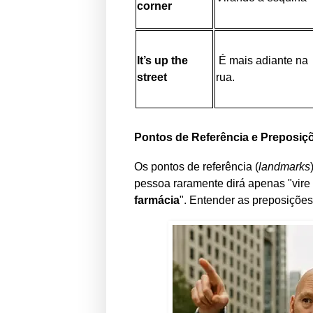
corner
It’s up the
É mais adiante na
street
rua.
Pontos de Referência e Preposiç
Os pontos de referência (
landmarks
pessoa raramente dirá apenas "vire 
farmácia
". Entender as preposições