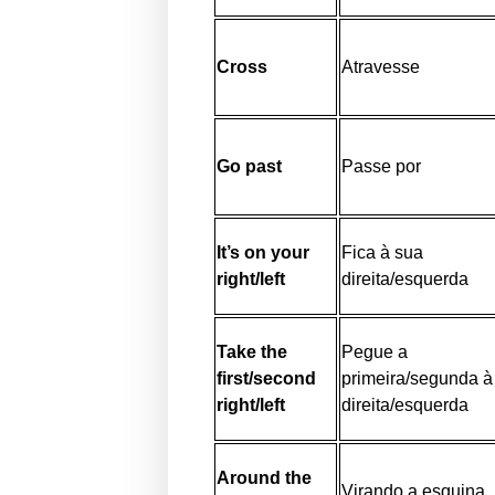
Cross
Atravesse
Go past
Passe por
It’s on your
Fica à sua
right/left
direita/esquerda
Take the
Pegue a
first/second
primeira/segunda à
right/left
direita/esquerda
Around the
Virando a esquina