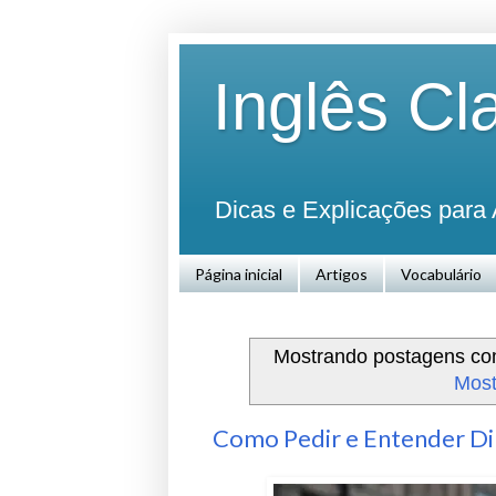
Inglês Cl
Dicas e Explicações para 
Página inicial
Artigos
Vocabulário
Mostrando postagens c
Most
Como Pedir e Entender Dir