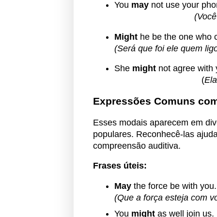
You
may
not use yo
(Você
Might
he be the one who 
(Será que foi ele quem lig
She
might
not ag
(
Ela
Expressões Comuns com 
Esses modais aparecem em dive
populares. Reconhecê-las ajuda
compreensão auditiva.
Frases úteis:
May
the force be with you.
(Que a força esteja com v
You
might
as w