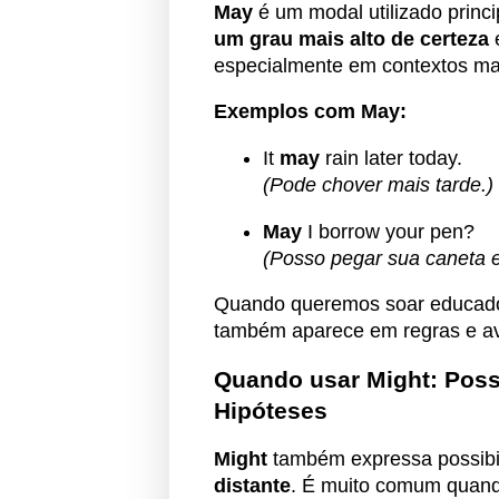
May
é um modal utilizado princ
um grau mais alto de certeza
especialmente em contextos mai
Exemplos com May:
It
may
rain later today.
(Pode chover mais tarde.)
May
I borrow your pen?
(Posso pegar sua caneta 
Quando queremos soar educados 
também aparece em regras e av
Quando usar Might: Poss
Hipóteses
Might
também expressa possib
distante
. É muito comum quand