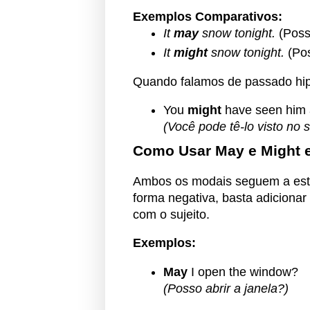
Exemplos Comparativos:
It
may
snow tonight.
(Possi
It
might
snow tonight.
(Pos
Quando falamos de passado hipo
You
might
have seen him a
(Você pode tê-lo visto no 
Como Usar May e Might 
Ambos os modais seguem a estru
forma negativa, basta adicionar
com o sujeito.
Exemplos:
May
I open the window?
(Posso abrir a janela?)