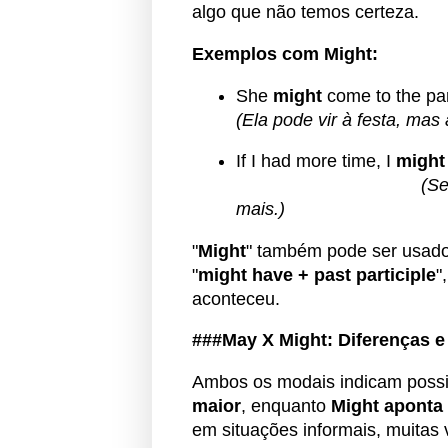
algo que não temos certeza.
Exemplos com Might:
She
might
come to the par
(Ela pode vir à festa, mas
If I had more time, I
might
(Se
mais.)
"
Might
" também pode ser usado
"
might have + past participle
"
aconteceu.
###May X Might: Diferenças e
Ambos os modais indicam possi
maior
, enquanto
Might aponta 
em situações informais, muitas