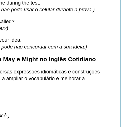
ur phone during the test.
 não pode usar o celular durante a prova.)
called?
ou?)
ree with your idea.
 pode não concordar com a sua ideia.)
May e Might no Inglês Cotidiano
rsas expressões idiomáticas e construções
 a ampliar o vocabulário e melhorar a
ocê.)
ell join us.