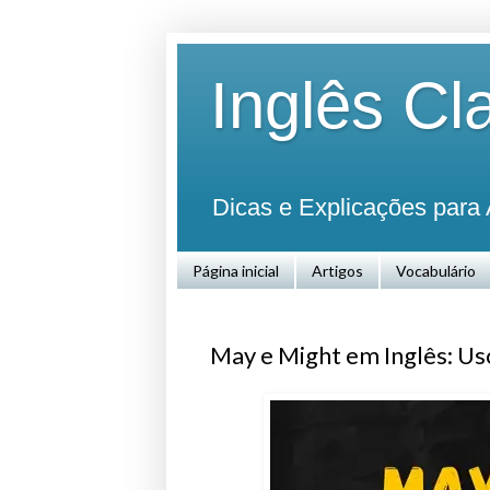
Inglês Cl
Dicas e Explicações para 
Página inicial
Artigos
Vocabulário
May e Might em Inglês: Uso