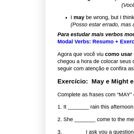
(Você
I
may
be wrong, but I think
(Posso estar errado, mas 
Para estudar mais verbos mod
Modal Verbs: Resumo + Exerc
Agora que você viu
como usar 
chegou a hora de colocar seus
seguir com atenção e confira a
Exercício:
May e Might e
Complete as frases com “MAY”
1. It _______ rain this afternoon
2. She _______ come to the meet
3. _______ I ask you a questio