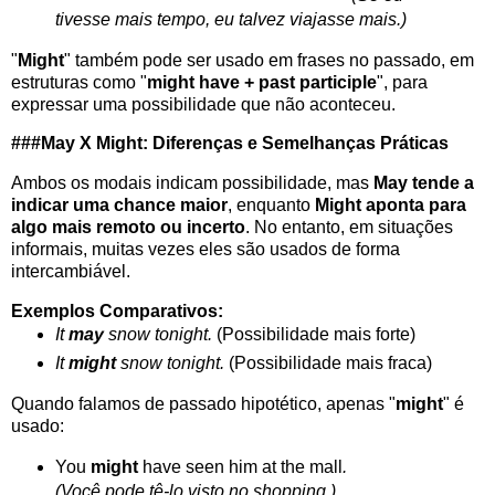
tivesse mais tempo, eu talvez viajasse mais.)
"
Might
" também pode ser usado em frases no passado, em
estruturas como "
might have + past participle
", para
expressar uma possibilidade que não aconteceu.
###May X Might: Diferenças e Semelhanças Práticas
Ambos os modais indicam possibilidade, mas
May tende a
indicar uma chance maior
, enquanto
Might aponta para
algo mais remoto ou incerto
. No entanto, em situações
informais, muitas vezes eles são usados de forma
intercambiável.
Exemplos Comparativos:
It
may
snow tonight.
(Possibilidade mais forte)
It
might
snow tonight.
(Possibilidade mais fraca)
Quando falamos de passado hipotético, apenas "
might
" é
usado:
You
might
have seen him at the mall
.
(Você pode tê-lo visto no shopping.)