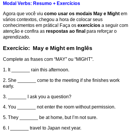
Modal Verbs: Resumo + Exercícios
Agora que você viu
como usar os modais May e Might
em
vários contextos, chegou a hora de colocar seus
conhecimentos em prática! Faça os
exercícios
a seguir com
atenção e confira as
respostas ao final
para reforçar o
aprendizado.
Exercício:
May e Might em Inglês
Complete as frases com “MAY” ou “MIGHT”.
1. It _______ rain this afternoon.
2. She _______ come to the meeting if she finishes work
early.
3. _______ I ask you a question?
4. You _______ not enter the room without permission.
5. They _______ be at home, but I’m not sure.
6. I _______ travel to Japan next year.