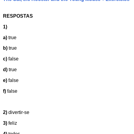
RESPOSTAS
1)
a)
true
b)
true
c)
false
d)
true
e)
false
f)
false
2)
divertir-se
3)
feliz
4)
todos