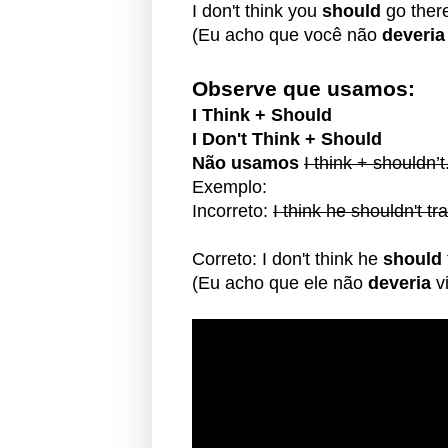
I don't think you
should
go ther
(Eu acho que você não
deveria
Observe que usamos:
I Think + Should
I Don't Think + Should
Não usamos
I think + shouldn’t
Exemplo:
Incorreto:
I think he shouldn't tr
Correto: I don't think he
should
(Eu acho que ele não
deveria
vi