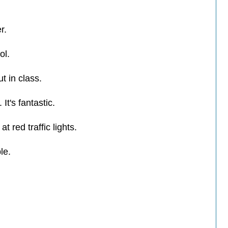
r.
ol.
t in class.
It's fantastic.
at red traffic lights.
le.