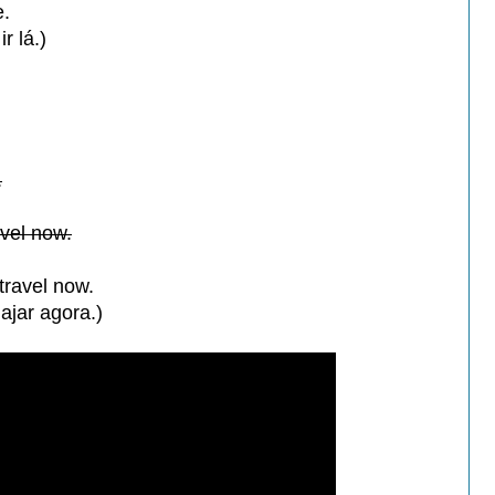
e.
ir lá.)
.
avel now.
travel now.
ajar agora.)