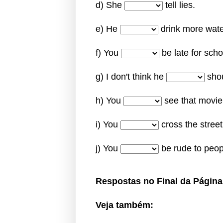
d) She
tell lies.
e) He
drink more wate
f) You
be late for scho
g) I don't think he
shou
h) You
see that movie. 
i) You
cross the street 
j) You
be rude to peop
Respostas no Final da Página
Veja também: