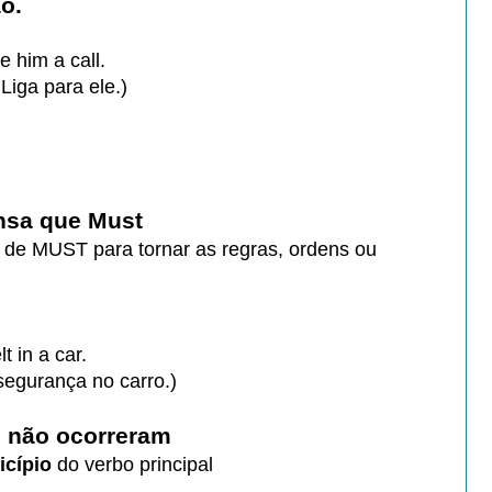
ão
.
 him a call.
Liga para ele.)
ensa que Must
r de
MUST para tornar as regras, ordens
ou
t in a car.
segurança no carro.)
e não ocorreram
cípio
do verbo principal