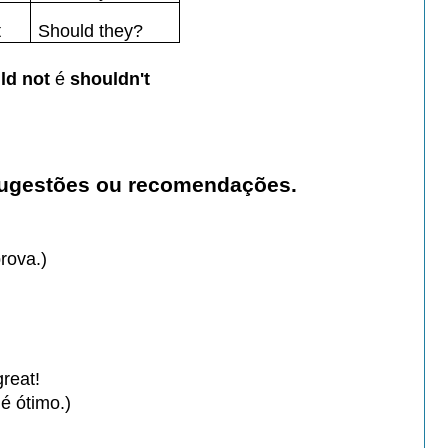
t
Should they?
ld not
é
shouldn't
 sugestões ou recomendações.
rova.)
great!
 é ótimo.)