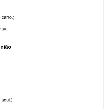
 carro.)
day.
inião
 aqui.)