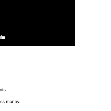
nts.
ess money.