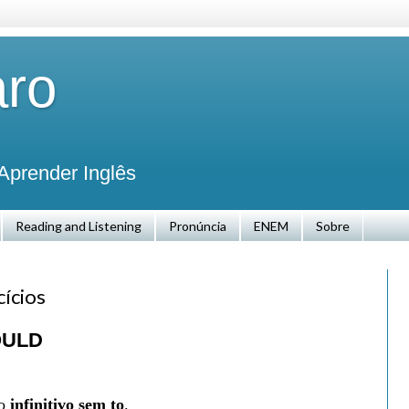
aro
Aprender Inglês
Reading and Listening
Pronúncia
ENEM
Sobre
ícios
HOULD
no
infinitivo sem to
.