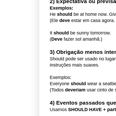
2) Expectativa ou previs
Exemplos:
He
should
be at home now. Give
(Ele
deve
estar em casa agora. 
It
should
be sunny tomorrow.
(
Deve
fazer sol amanhã.)
3) Obrigação menos int
Should pode ser usado no luga
instruções mais suaves.
Exemplos:
Everyone
should
wear a seatbel
(Todos
deveriam
usar cinto de 
4) Eventos passados qu
Usamos
SHOULD HAVE + parti