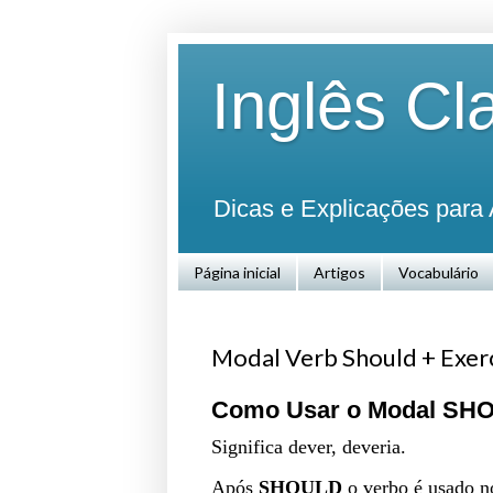
Inglês Cl
Dicas e Explicações para 
Página inicial
Artigos
Vocabulário
Modal Verb Should + Exerc
Como Usar o Modal S
Significa dever, deveria.
Após
SHOULD
o verbo é
usado 