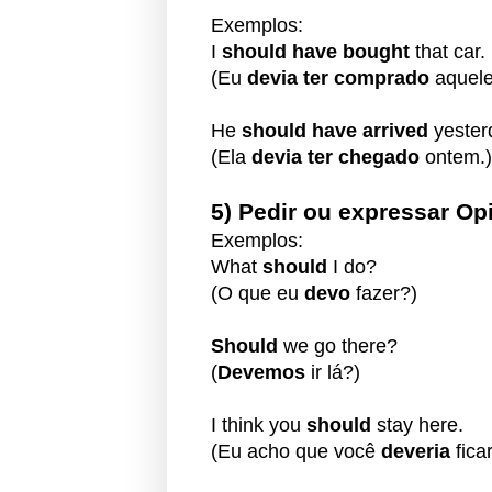
Exemplos:
I
should have bought
that car.
(Eu
devia ter comprado
aquele
He
should have arrived
yester
(Ela
devia ter chegado
ontem.)
5) P
edir ou e
xpressar Op
Exemplos:
What
should
I do?
(O que eu
devo
fazer?)
Should
we go there?
(
Devemos
ir lá?)
I think you
should
stay here.
(Eu acho que você
deveria
ficar