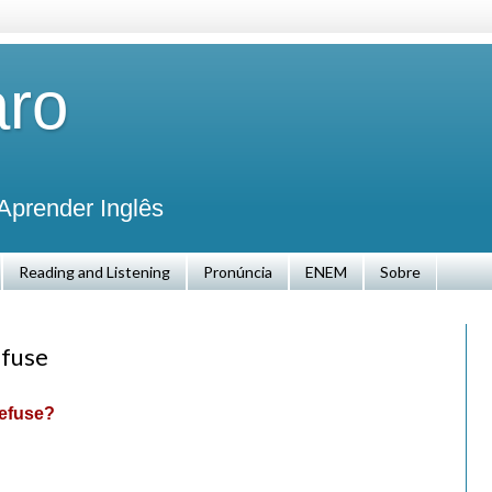
aro
Aprender Inglês
Reading and Listening
Pronúncia
ENEM
Sobre
efuse
Refuse?