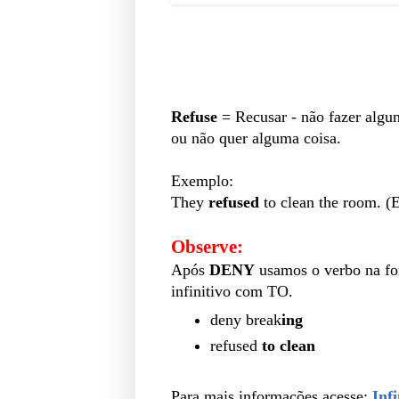
Refuse
= R
ecusar - não fazer algu
ou não quer alguma coisa.
Exemplo:
They
refused
to clean the room. (E
Observe:
Após
DENY
usamos o verbo na f
infinitivo com TO.
deny
break
ing
refused
to clean
Para mais informações acesse:
Inf