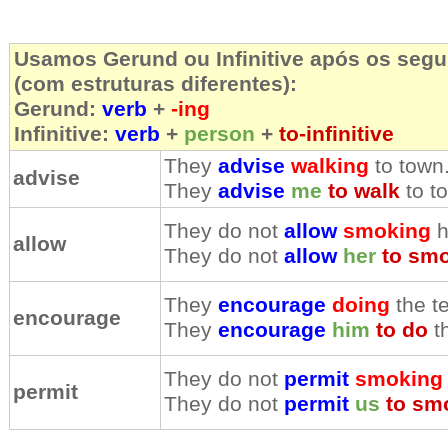
Usamos Gerund ou Infinitive após os segu
(com estruturas diferentes):
Gerund:
verb
+
-ing
Infinitive:
verb
+
person
+
to-infinitive
They
advise
walking
to town
advise
They
advise
me
to walk
to t
They do not
allow
smoking
h
allow
They do not
allow
her
to sm
They
encourage
doing
the te
encourage
They
encourage
him
to do
t
They do not
permit
smoking
permit
They do not
permit
us
to sm