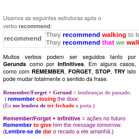
Usamos as seguintes estruturas após o
verbo
:
recommend
They
recommend
walking
to 
recommend
They
recommend
that
we
wal
Muitos verbos podem ser seguidos tanto por
como por
. Em alguns casos,
Gerunds
Infinitives
como com
,
,
,
isto
REMEMBER
FORGET
STOP
TRY
pode mudar totalmente o sentido da frase.
Remember/Forget + Gerund
= lembranças do passado.
I
remember
closing
the door.
(Eu
me lembro
de
ter fechado
a porta.)
Remember/Forget + Infinitive
= ações no futuro
Remember
to give
him the message tomorrow.
(
Lembre-se de
dar
o recado a ele amanhã.)