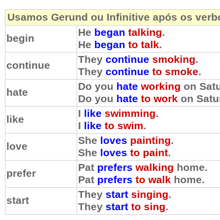
Usamos Gerund ou Infinitive após os verb
He
began
talking
.
begin
He
began
to talk
.
They
continue
smoking
.
continue
They
continue
to smoke
.
Do you
hate
working
on Sat
hate
Do you
hate
to work
on Satu
I
like
swimming
.
like
I
like
to swim
.
She
loves
painting
.
love
She
loves
to paint
.
Pat
prefers
walking
home.
prefer
Pat
prefers
to walk
home.
They
start
singing
.
start
They
start
to sing
.