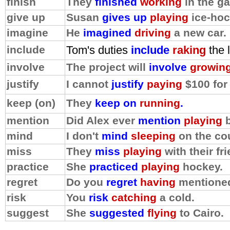
finish
They
finished
working
in the g
give up
Susan
gives up
playing
ice-hoc
imagine
He
imagined
driving
a new car.
include
Tom's duties
include
raking
the 
involve
The project will
involve
growin
justify
I cannot
justify
paying
$100 for 
keep (on)
They
keep on
running
.
mention
Did Alex ever
mention
playing
mind
I don't
mind
sleeping
on the co
miss
They
miss
playing
with their fr
practice
She
practiced
playing
hockey.
regret
Do you
regret
having
mentioned
risk
You
risk
catching
a cold.
suggest
She
suggested
flying
to Cairo.