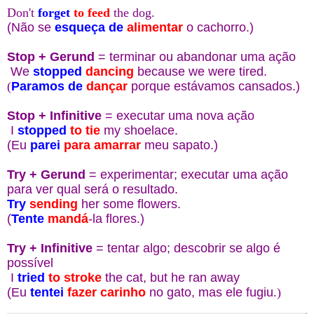
Don't
forget
to feed
the dog.
(Não se
esqueça de
alimentar
o cachorro.)
Stop + Gerund
= terminar ou abandonar uma ação
We
stopped
dancing
because we were tired.
(
Paramos de
dançar
porque estávamos cansados.)
Stop + Infinitive
= executar uma nova ação
I
stopped
to tie
my shoelace.
(Eu
parei
para amarrar
meu sapato.)
Try + Gerund
= experimentar; executar uma ação
para ver qual será o resultado.
Try
sending
her some flowers.
(
Tente
mandá
-la flores.)
Try + Infinitive
= tentar algo; descobrir se algo é
possível
I
tried
to stroke
the cat, but he ran away
(Eu
tentei
fazer carinho
no gato, mas ele fugiu
.)