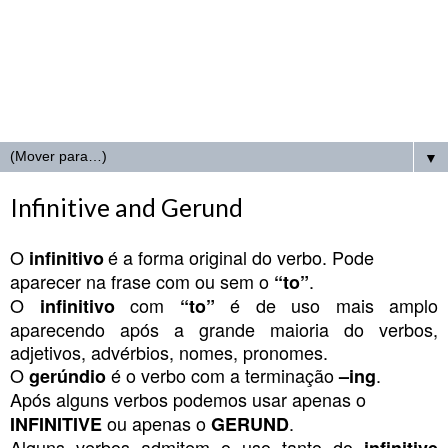
▼
Infinitive and Gerund
O
é a forma original do verbo. Pode
infinitivo
aparecer na frase com ou sem o
.
“to”
O
com
é de uso mais amplo
infinitivo
“to”
aparecendo após a grande maioria do verbos,
adjetivos, advérbios, nomes, pronomes.
O
é o verbo com a terminação
.
gerúndio
–ing
Após alguns verbos podemos usar apenas o
ou apenas o
.
INFINITIVE
GERUND
Alguns verbos admitem o uso tanto do
infinitive