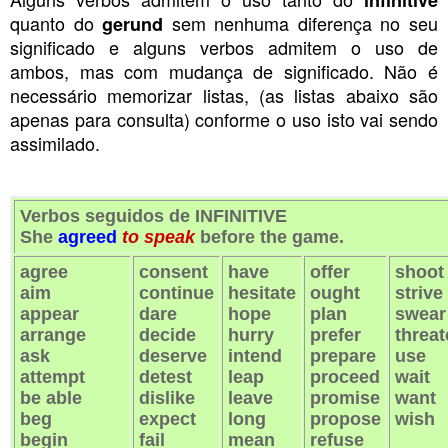
quanto do
sem nenhuma diferença no seu
gerund
significado e alguns verbos admitem o uso de
ambos, mas com mudança de significado. Não é
necessário memorizar listas, (as listas abaixo são
apenas para consulta) conforme o uso isto vai sendo
assimilado.
Verbos seguidos de INFINITIVE
She
agreed
to speak
before the game.
agree
consent
have
offer
shoot
aim
continue
hesitate
ought
strive
appear
dare
hope
plan
swear
arrange
decide
hurry
prefer
threa
ask
deserve
intend
prepare
use
attempt
detest
leap
proceed
wait
be able
dislike
leave
promise
want
beg
expect
long
propose
wish
begin
fail
mean
refuse