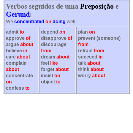
Verbos seguidos de uma
Preposição
e
Gerund
:
We
concentrated
on
doing
well.
admit
to
depend
on
plan
on
approve
of
disapprove
of
prevent (someone)
argue
about
discourage
from
believe
in
from
refrain
from
care
about
dream
about
succeed
in
complain
feel
like
talk
about
about
forget
about
think
about
concentrate
insist
on
worry
about
on
object
to
confess
to