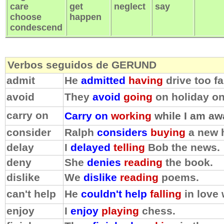
care
get
neglect
say
choose
happen
condescend
Verbos seguidos de GERUND
admit
He
admitted
having
drive too 
avoid
They
avoid
going
on holiday on
carry on
Carry on
working
while I am aw
consider
Ralph
considers
buying
a new 
delay
I
delayed
telling
Bob the news.
deny
She
denies
reading
the book.
dislike
We
dislike
reading
poems.
can't help
He
couldn't help
falling
in love 
enjoy
I
enjoy
playing
chess.