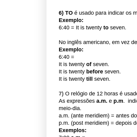
6)
TO
é usado para
indicar os 
Exemplo:
6:40 = It is twenty
to
seven.
No inglês americano,
em vez d
Exemplo:
6:40 =
It is twenty
of
seven.
It is twenty
before
seven.
It is twenty
till
seven.
7)
O relógio de 12 horas é usa
As expressões
a.m.
e
p.m
. in
meio-dia.
a.m. (ante meridiem) = antes do
p.m. (post meridiem) = depois d
Exemplos: