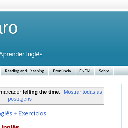
aro
Aprender Inglês
Reading and Listening
Pronúncia
ENEM
Sobre
 marcador
telling the time
.
Mostrar todas as
postagens
glês + Exercícios
 Inglês