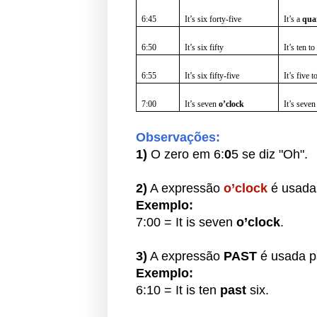
6:45
It’s six forty-five
It’s a
qua
6:50
It’s six fifty
It’s ten t
6:55
It’s six fifty-five
It’s five 
7:00
It’s seven
o’clock
It’s seve
Observações:
1)
O zero em 6:
0
5 se diz "Oh".
2)
A expressão
o’clock
é usad
Exemplo:
7:00 = It is seven
o’clock
.
3)
A expressão
PAST
é usada 
Exemplo:
6:10 = It is ten
past
six.