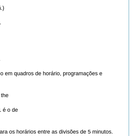
.)
.
.
o em quadros de horário,
programações e
s the
1 é o de
ara os horários entre as
divisões de 5 minutos.