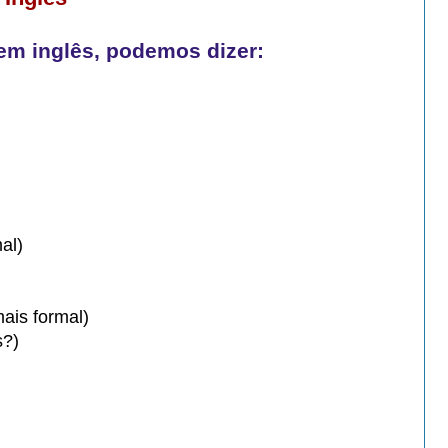
em inglês, podemos dizer:
mal)
ais formal)
s?)