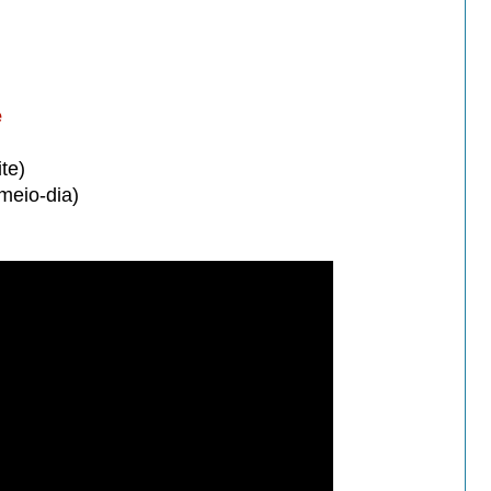
.
.
e
te)
meio-dia)