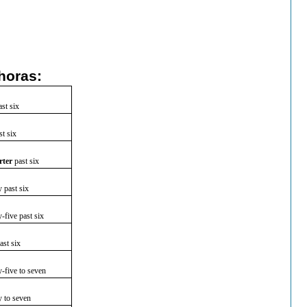
horas:
ast six
st six
rter
past six
y past six
y-five past six
ast six
y-five to seven
y to seven