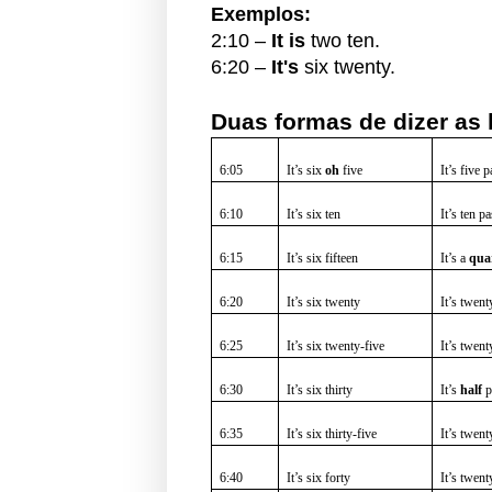
Exemplos:
2:10 –
It is
two ten.
6:20 –
It's
six twenty.
Duas formas de dizer as 
6:05
It’s six
oh
five
It’s five p
6:10
It’s six ten
It’s ten pa
6:15
It’s six fifteen
It’s a
qua
6:20
It’s six twenty
It’s twent
6:25
It’s six twenty-five
It’s twent
6:30
It’s six thirty
It’s
half
p
6:35
It’s six thirty-five
It’s twent
6:40
It’s six forty
It’s twent