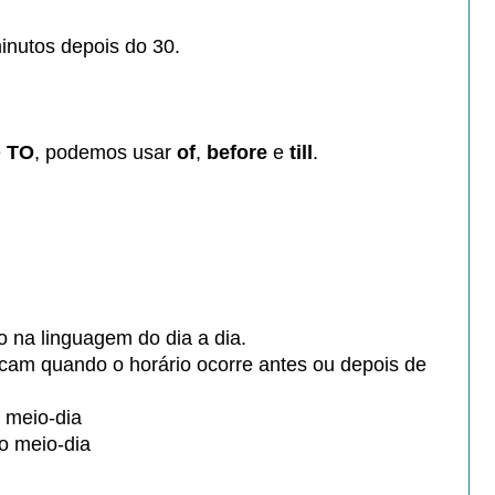
minutos
depois do 30.
e
TO
, podemos
usar
of
,
before
e
till
.
do
na linguagem do dia a dia.
dicam
quando o horário ocorre antes ou
depois de
 meio-dia
o meio-dia