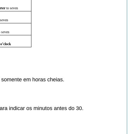
rter
to seven
o seven
to seven
n
o’clock
a
somente em horas cheias.
para
indicar os minutos antes do 30.