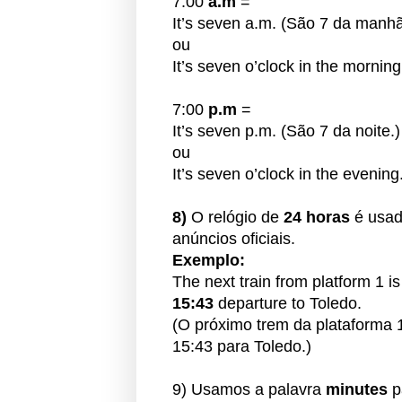
7:00
a.m
=
It’s seven a.m. (São 7 da manhã
ou
It’s seven o’clock in the morning
7:00
p.m
=
It’s seven p.m. (São 7 da noite.)
ou
It’s seven o’clock in the evening
8)
O relógio de
24 horas
é
usad
anúncios oficiais.
Exemplo:
The next train from platform 1 i
15:43
departure to Toledo.
(O próximo trem da plataforma 
15:43 para Toledo.)
9) Usamos a palavra
minutes
p