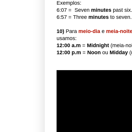
Exemplos:
6:07 = Seven
minutes
past six
6:57 = Three
minutes
to seven
10)
Para
meio-dia
e
meia-noit
usamos:
12:00 a.m
=
Midnight
(meia-noi
12:00 p.m
=
Noon
ou
Midday
(