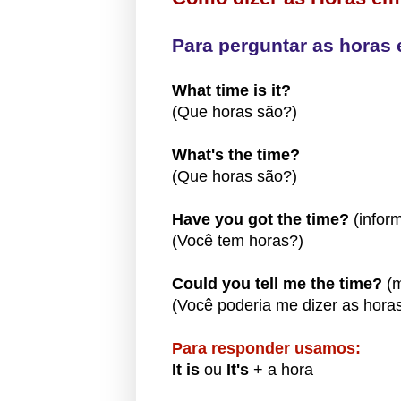
Para perguntar as horas 
What time is it?
(Que horas são?)
What's the time?
(Que horas são?)
Have you got the time?
(infor
(Você tem horas?)
Could you tell me the time?
(m
(Você poderia me dizer as hora
Para responder usamos:
It is
ou
It's
+ a hora