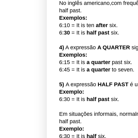
No inglês americano,
com frequê
half past.
Exemplos:
6:10 = It is ten
after
six.
6:
30
= It is
half past
six.
4)
A expressão
A QUARTER
si
Exemplos:
6:15 = It is
a quarter
past six.
6:45 = It is
a quarter
to seven.
5)
A expressão
HALF PAST
é u
Exemplo:
6:30 = It is
half past
six.
Em situações informais, normal
half past.
Exemplo:
6:30 = It is
half
six.