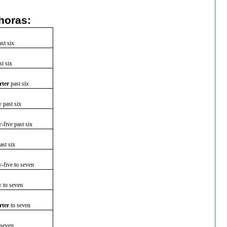
horas:
ast six
st six
rter
past six
y past six
y-five past six
ast six
y-five to seven
y to seven
rter
to seven
o seven