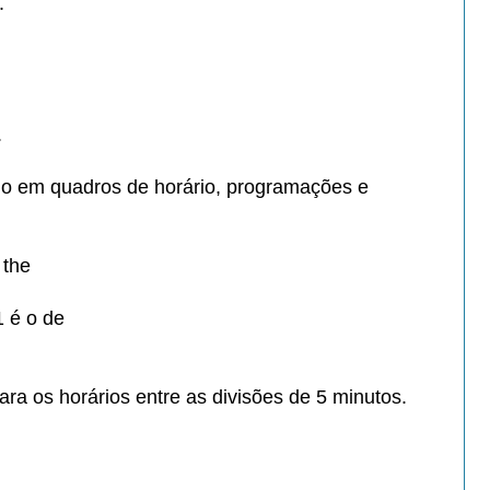
.
.
o em quadros de horário,
programações e
s the
1 é o de
ara os horários entre as
divisões de 5 minutos.
.
.