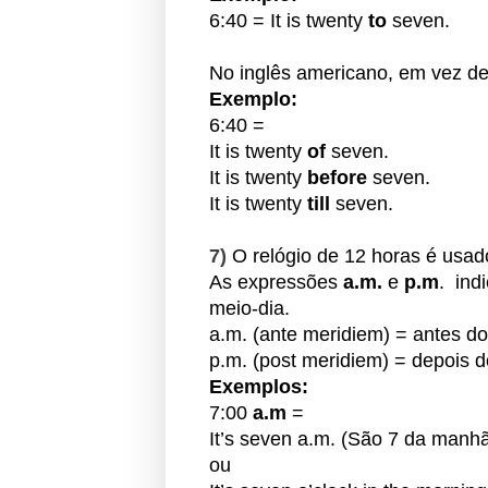
6:40 = It is twenty
to
seven.
No inglês americano,
em vez d
Exemplo:
6:40 =
It is twenty
of
seven.
It is twenty
before
seven.
It is twenty
till
seven.
7)
O relógio de 12 horas é usa
As expressões
a.m.
e
p.m
. in
meio-dia.
a.m. (ante meridiem) = antes do
p.m. (post meridiem) = depois d
Exemplos:
7:00
a.m
=
It’s seven a.m. (São 7 da manhã
ou