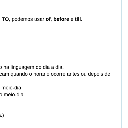
e
TO
, podemos
usar
of
,
before
e
till
.
do
na linguagem do dia a dia.
dicam
quando o horário ocorre antes ou
depois de
 meio-dia
o meio-dia
.)