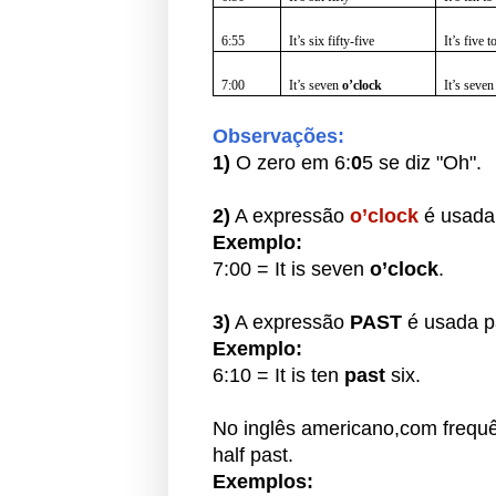
6:55
It’s six fifty-five
It’s five 
7:00
It’s seven
o’clock
It’s seve
Observações:
1)
O zero em 6:
0
5 se diz "Oh".
2)
A expressão
o’clock
é usad
Exemplo:
7:00 = It is seven
o’clock
.
3)
A expressão
PAST
é usada 
Exemplo:
6:10 = It is ten
past
six.
No inglês americano,
com frequê
half past.
Exemplos: