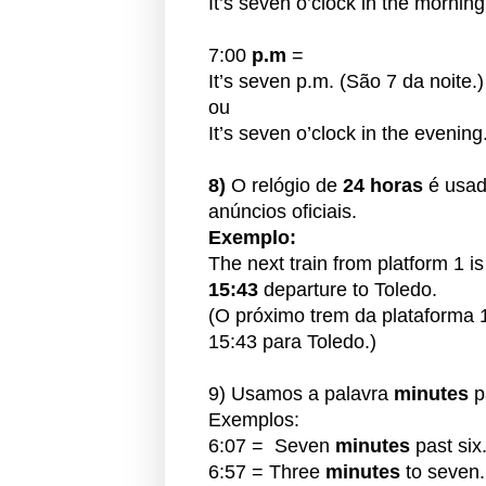
It’s seven o’clock in the morning
7:00
p.m
=
It’s seven p.m. (São 7 da noite.)
ou
It’s seven o’clock in the evening
8)
O relógio de
24 horas
é
usad
anúncios oficiais.
Exemplo:
The next train from platform 1 i
15:43
departure to Toledo.
(O próximo trem da plataforma 
15:43 para Toledo.)
9) Usamos a palavra
minutes
p
Exemplos:
6:07 = Seven
minutes
past six
6:57 = Three
minutes
to seven