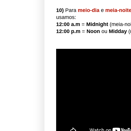
10)
Para
meio-dia
e
meia-noit
usamos:
12:00 a.m
=
Midnight
(meia-noi
12:00 p.m
=
Noon
ou
Midday
(