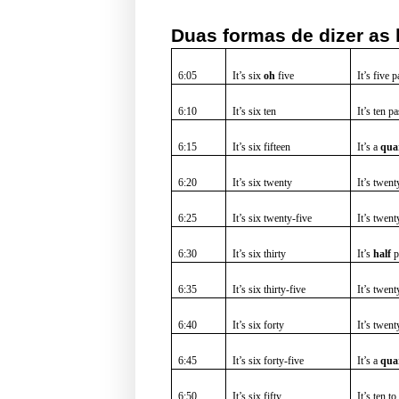
Duas formas de dizer as 
6:05
It’s six
oh
five
It’s five p
6:10
It’s six ten
It’s ten pa
6:15
It’s six fifteen
It’s a
qua
6:20
It’s six twenty
It’s twent
6:25
It’s six twenty-five
It’s twent
6:30
It’s six thirty
It’s
half
p
6:35
It’s six thirty-five
It’s twent
6:40
It’s six forty
It’s twent
6:45
It’s six forty-five
It’s a
qua
6:50
It’s six fifty
It’s ten t