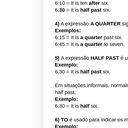
6:10 = It is ten
after
six.
6:
30
= It is
half past
six.
4)
A expressão
A QUARTER
si
Exemplos:
6:15 = It is
a quarter
past six.
6:45 = It is
a quarter
to seven.
5)
A expressão
HALF PAST
é u
Exemplo:
6:30 = It is
half past
six.
Em situações informais, normal
half past.
Exemplo:
6:30 = It is
half
six.
6)
TO
é usado para
indicar os 
Exemplo: