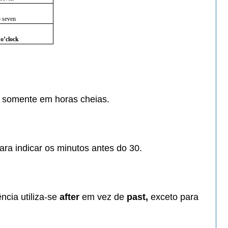
to seven
n
o’clock
a
somente em horas cheias.
para
indicar os minutos antes do 30.
ncia utiliza-se
after
em vez de
past,
exceto para