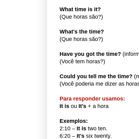
What time is it?
(Que horas são?)
What's the time?
(Que horas são?)
Have you got the time?
(infor
(Você tem horas?)
Could you tell me the time?
(m
(Você poderia me dizer as hora
Para responder usamos:
It is
ou
It's
+ a hora
Exemplos:
2:10 –
It is
two ten.
6:20 –
It's
six twenty.