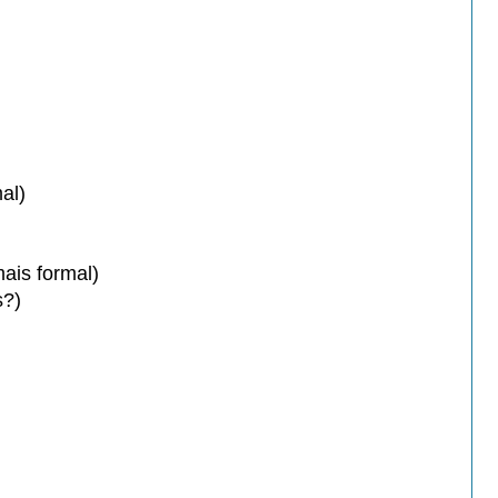
mal)
ais formal)
s?)