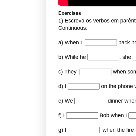
Exercises
1) Escreva os verbos em parênt
Continuous.
a) When I
back h
b) While he
, she
c) They
when s
d)
I
on the phone
e) We
dinner when
f)
I
Bob when I
g)
I
when the fire