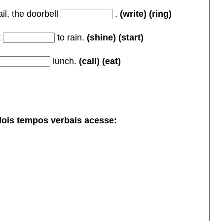
il, the doorbell
.
(write) (ring)
t
to rain.
(shine) (start)
lunch.
(call) (eat)
dois tempos verbais acesse: