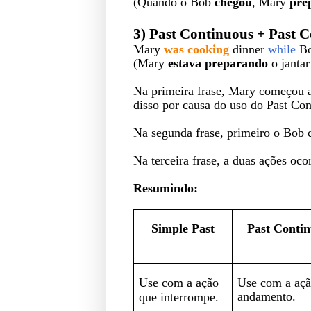
(Quando o Bob
chegou
, Mary
pre
3) Past Continuous + Past 
Mary
was cooking
dinner
while
B
(Mary
estava preparando
o janta
Na primeira frase, Mary começou a
disso por causa do
uso do Past Co
Na segunda frase, primeiro o Bob
Na terceira frase, a duas ações o
Resumindo:
Simple Past
Past Conti
Use com a ação
Use com a aç
andamento.
que interrompe.