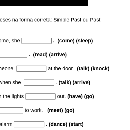
eses na forma correta:
Simple Past ou Past
ome, she
.
(come) (sleep)
.
(read) (arrive)
omeone
at the door.
(talk) (knock)
 when she
.
(talk) (arrive)
 the lights
out.
(have) (go)
to work.
(meet) (go)
 alarm
.
(dance) (start)