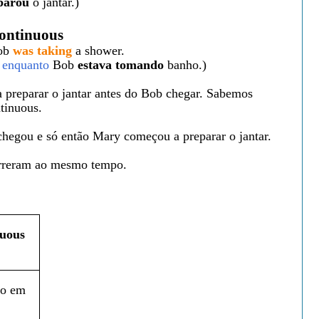
parou
o jantar.)
Continuous
ob
was taking
a shower.
r
enquanto
Bob
estava tomando
banho.)
 preparar o jantar
antes do Bob chegar. Sabemos
ntinuous.
 chegou e só
então Mary começou a preparar o jantar.
correram ao mesmo tempo.
nuous
ão em