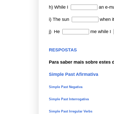
h) While I
an e-ma
i)
The sun
when i
j)
He
me while I
RESPOSTAS
Para saber mais sobre estes 
Simple Past Afirmativa
Simple Past Negativa
Simple Past Interrogativa
Simple Past Irregular Verbs