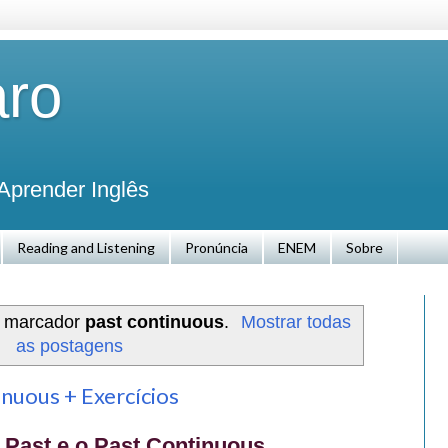
aro
Aprender Inglês
Reading and Listening
Pronúncia
ENEM
Sobre
m marcador
past continuous
.
Mostrar todas
as postagens
inuous + Exercícios
 Past e o Past Continuous