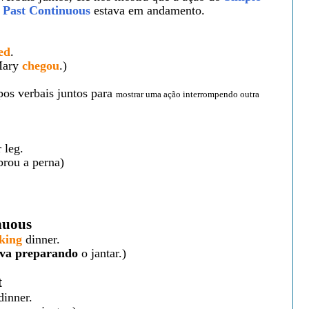
o
Past Continuous
estava em andamento.
ed
.
Mary
chegou
.)
pos verbais juntos
para
mostrar uma ação interrompendo outra
 leg.
rou a perna)
nuous
king
dinner.
ava preparando
o jantar.)
t
inner.