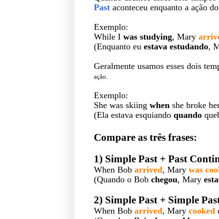
Past
aconteceu
enquanto a ação d
Exemplo:
While I
was studying
, Mary
arriv
(Enquanto eu
estava estudando
, 
Geralmente usamos esses dois tem
ação.
Exemplo:
She was skiing
when
she broke her
(Ela estava esquiando
quando
queb
Compare as três frases:
1) Simple Past + Past Conti
When Bob
arrived
, Mary
was coo
(Quando o Bob
chegou
, Mary
est
2) Simple Past + Simple Pas
When Bob
arrived
, Mary
cooked
d