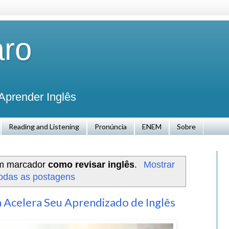
aro
Aprender Inglês
Reading and Listening
Pronúncia
ENEM
Sobre
om marcador
como revisar inglês
.
Mostrar
odas as postagens
Acelera Seu Aprendizado de Inglês