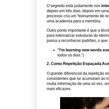
O segredo está justamente nos
inte
depois em três dias, depois em um
processo cria um “treinamento de re
uma academia para a memória.
Outro ponto importante é que a técn
para internalizar estruturas do idio
passa a reconhecer padrões, o que 
"I’m learning new words ever
todos os dias.")
2.
Como Repetição Espaçada Acel
O grande diferencial da repetição 
consistentes que se acumulam ao l
muita informação de uma só vez, v
mais eficazes.