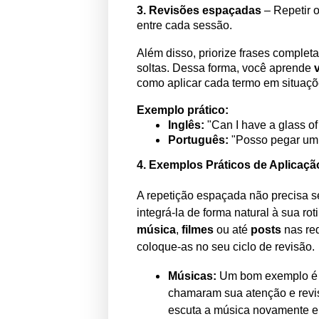
3. Revisões espaçadas
– Repetir 
entre cada sessão.
Além disso, priorize frases complet
soltas. Dessa forma, você aprende
como aplicar cada termo em situaçõ
Exemplo prático:
Inglês:
"Can I have a glass of
Português:
"Posso pegar um 
4. Exemplos Práticos de Aplicaçã
A repetição espaçada não precisa se
integrá-la de forma natural à sua r
música
,
filmes
ou até
posts
nas red
coloque-as no seu ciclo de revisão.
Músicas:
Um bom exemplo é 
chamaram sua atenção e revi
escuta a música novamente e 