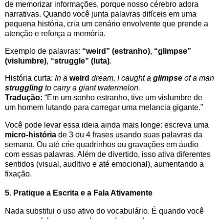
de memorizar informações, porque nosso cérebro adora
narrativas. Quando você junta palavras difíceis em uma
pequena história, cria um cenário envolvente que prende a
atenção e reforça a memória.
Exemplo de palavras:
“weird” (estranho)
,
“glimpse”
(vislumbre)
,
“struggle” (luta)
.
História curta:
In a
weird
dream, I caught a
glimpse
of a man
struggling
to carry a giant watermelon.
Tradução:
“Em um sonho estranho, tive um vislumbre de
um homem lutando para carregar uma melancia gigante.”
Você pode levar essa ideia ainda mais longe: escreva uma
micro-história
de 3 ou 4 frases usando suas palavras da
semana. Ou até crie quadrinhos ou gravações em áudio
com essas palavras. Além de divertido, isso ativa diferentes
sentidos (visual, auditivo e até emocional), aumentando a
fixação.
5.
Pratique a Escrita e a Fala Ativamente
Nada substitui o uso ativo do vocabulário. É quando você