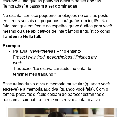
escreve e fala que as palavras deixam de ser apenas
“lembradas” e passam a ser
dominadas
.
Na escrita, comece pequeno: anotações no celular, posts
em redes sociais ou pequenos parágrafos em inglês. Na
fala, pratique em frente ao espelho, grave áudios para você
mesmo ou use aplicativos de intercâmbio linguístico como
Tandem
e
HelloTalk
.
Exemplo:
Palavra:
Nevertheless
– “no entanto”
Frase:
I was tired,
nevertheless
I finished my
work.
Tradução: “Eu estava cansado, no entanto
terminei meu trabalho.”
Esse treino duplo ativa a memória muscular (quando você
escreve) e a memória auditiva (quando você fala). Com o
tempo, palavras difíceis deixam de parecer estranhas e
passam a sair naturalmente no seu vocabulário ativo.