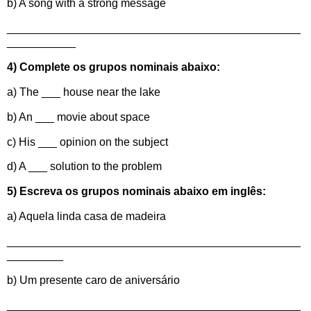
b) A song with a strong message
_______________________________________________
___________
4) Complete os grupos nominais abaixo:
a) The ___ house near the lake
b) An ___ movie about space
c) His ___ opinion on the subject
d) A ___ solution to the problem
5) Escreva os grupos nominais abaixo em inglês:
a) Aquela linda casa de madeira
_______________________________________________
_________
b) Um presente caro de aniversário
_______________________________________________