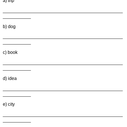
a) trip
_______________________________________________
___________
b) dog
_______________________________________________
___________
c) book
_______________________________________________
___________
d) idea
_______________________________________________
___________
e) city
_______________________________________________
___________