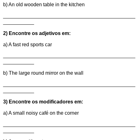
b) An old wooden table in the kitchen
_______________________________________________
___________
2) Encontre os adjetivos em:
a) A fast red sports car
_______________________________________________
___________
b) The large round mirror on the wall
_______________________________________________
___________
3) Encontre os modificadores em:
a) A small noisy café on the corner
_______________________________________________
___________