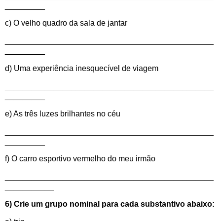
_________
c) O velho quadro da sala de jantar
_______________________________________________
_________
d) Uma experiência inesquecível de viagem
_______________________________________________
_________
e) As três luzes brilhantes no céu
_______________________________________________
_________
f) O carro esportivo vermelho do meu irmão
_______________________________________________
___________
6) Crie um grupo nominal para cada substantivo abaixo: