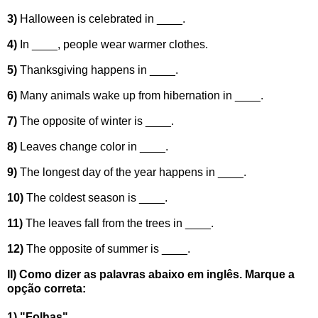
3)
Halloween is celebrated in ____.
4)
In ____, people wear warmer clothes.
5)
Thanksgiving happens in ____.
6)
Many animals wake up from hibernation in ____.
7)
The opposite of winter is ____.
8)
Leaves change color in ____.
9)
The longest day of the year happens in ____.
10)
The coldest season is ____.
11)
The leaves fall from the trees in ____.
12)
The opposite of summer is ____.
II) Como dizer as palavras abaixo em inglês. Marque a
opção correta:
1) "Folhas"