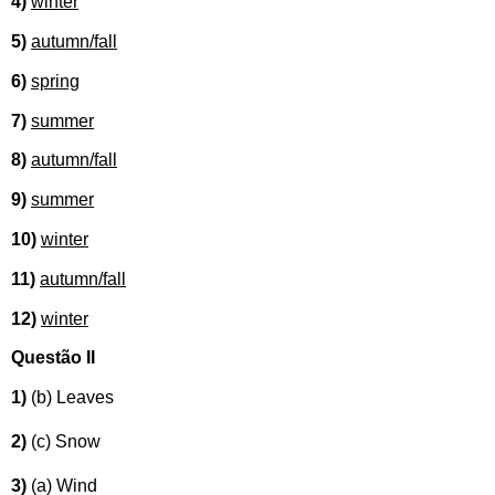
4)
winter
5)
autumn
/fall
6)
spring
7)
summer
8)
autumn
/fall
9)
summer
10)
winter
11)
autumn/fall
12)
winter
Questão II
1)
(b) Leaves
2)
(c) Snow
3)
(a) Wind