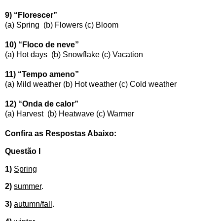
9) “Florescer”
(a) Spring
(b) Flowers (c) Bloom
10) “Floco de neve”
(a) Hot days
(b) Snowflake (c) Vacation
11) “Tempo ameno”
(a) Mild weather (b) Hot weather (c) Cold weather
12) “Onda de calor”
(a) Harvest (b) Heatwave (c) Warmer
Confira as Respostas Abaixo:
Questão I
1)
Spring
2)
summer
.
3)
autumn/fall
.