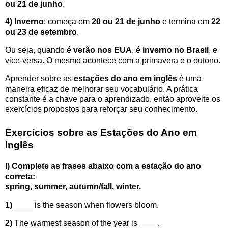
ou 21 de junho
.
4) Inverno
: começa em
20 ou 21 de junho
e termina em
22
ou 23 de setembro
.
Ou seja, quando é
verão nos EUA
, é
inverno no Brasil
, e
vice-versa. O mesmo acontece com a primavera e o outono.
Aprender sobre as
estações do ano em inglês
é uma
maneira eficaz de melhorar seu vocabulário. A prática
constante é a chave para o aprendizado, então aproveite os
exercícios propostos para reforçar seu conhecimento.
Exercícios sobre as Estações do Ano em
Inglês
I) Complete as frases abaixo com a estação do ano
correta:
spring, summer, autumn/fall, winter.
1)
____ is the season when flowers bloom.
2)
The warmest season of the year is ____.