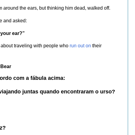
m around the ears, but thinking him dead, walked off.
ee and asked:
 your ear?”
ce about traveling with people who
run out on
their
 Bear
ordo com a fábula acima:
viajando juntas quando encontraram o urso?
ez?