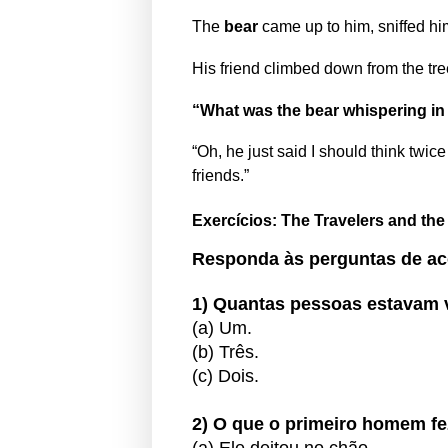
The
bear
came up to him, sniffed hi
His friend climbed down from the tr
“What was the bear whispering in
“Oh, he just said I should think twi
friends.”
Exercícios: The Travelers and the
Responda às perguntas de
ac
1) Quantas pessoas estavam 
(a) Um.
(b) Três.
(c) Dois.
2) O que o primeiro homem f