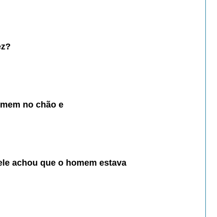
ez?
omem no chão e
 ele achou que o homem estava