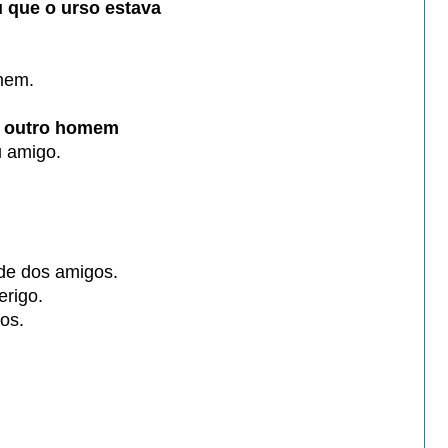
 que o urso estava
mem.
o outro homem
u amigo.
dade dos amigos.
erigo.
gos.