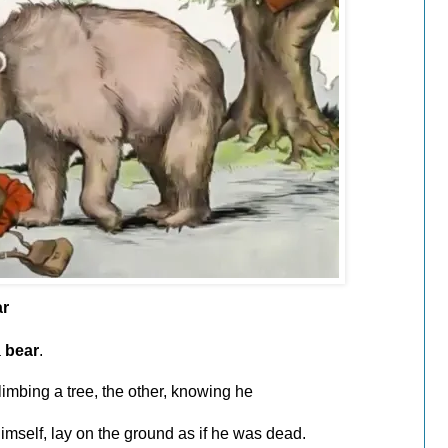
ar
a
bear
.
climbing a tree, the other, knowing he
imself, lay on the ground as if he was dead.