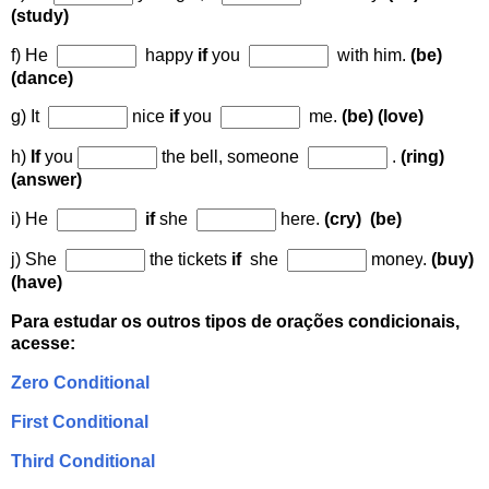
(study)
f) He
happy
if
you
with him
.
(be)
(dance)
g) It
nice
if
you
me
.
(be) (love)
h)
If
you
the bell, someone
.
(ring)
(answer)
i) He
if
she
here
.
(cry) (be)
j) She
the tickets
if
she
money
.
(buy)
(have)
Para estudar os outros tipos de orações condicionais,
acesse:
Zero Conditional
First Conditional
Third Conditional