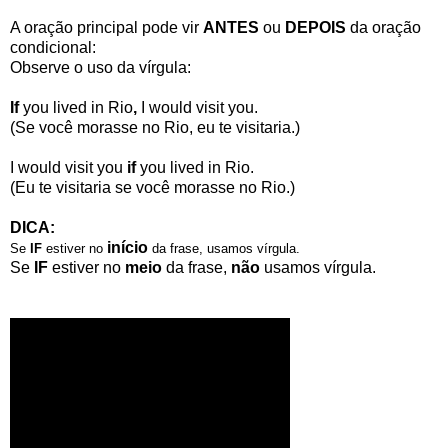
A oração principal pode vir
ANTES
ou
DEPOIS
da oração
condicional:
Observe o uso da vírgula:
If
you lived in Rio
,
I would visit you.
(Se você morasse no Rio, eu te visitaria.)
I would visit you
if
you lived in Rio.
(Eu te visitaria se você morasse no Rio.)
DICA:
início
Se
IF
estiver no
da frase, usamos vírgula.
Se
IF
estiver no
meio
da frase,
não
usamos vírgula.