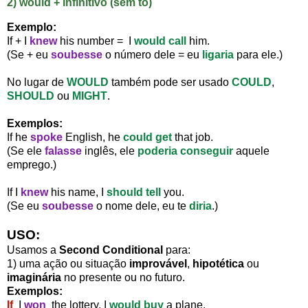
2) would + infinitivo (sem to)
Exemplo:
If + I
knew
his number = I
would call
him.
(Se + eu
soubesse
o número dele = eu
ligaria
para ele.)
No lugar de
WOULD
também pode ser usado
COULD
,
SHOULD
ou
MIGHT
.
Exemplos:
If he
spoke
English, he
could get
that job.
(Se ele
falasse
inglês, ele
poderia conseguir
aquele
emprego.)
If I
knew
his name, I
should tell
you.
(Se eu
soubesse
o nome dele, eu te
diria
.)
USO:
Usamos a
Second Conditional
para:
1) uma ação ou situação
improvável
,
hipotética
ou
imaginária
no presente ou no futuro.
Exemplos:
If
I
won
the lottery, I
would buy
a plane.