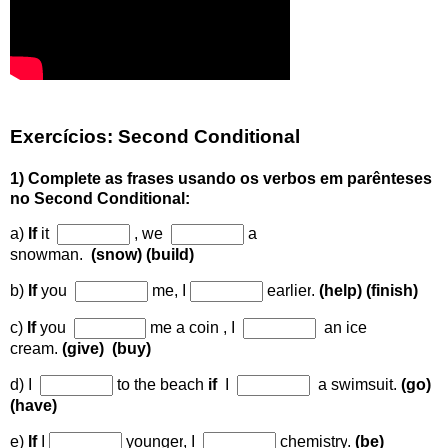
Exercícios: Second Conditional
1) Complete as frases usando os verbos em parênteses
no Second Conditional:
a)
If
it
, we
a
snowman
.
(snow)
(build)
b)
If
you
me
, I
earlier
.
(help) (finish)
c)
If
you
me a coin
, I
an ice
cream.
(give) (buy)
d) I
to the beach
if
I
a swimsuit.
(go)
(have)
e)
If
I
younger
, I
chemistry
.
(be)