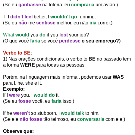
(Se eu
ganhasse
na loteria, eu
compraria
um avião.)
If I
didn't feel
better, I
wouldn't go
running.
(Se eu
não
me
sentisse
melhor, eu não
iria
correr.)
What
would
you
do
if you
lost
your job?
(O que você
faria
se você
perdesse
o seu emprego?)
Verbo to BE:
1) Nas orações condicionais, o verbo to
BE
no passado
tem
a forma
WERE
para todas as pessoas.
Porém, na linguagem mais informal,
podemos usar
WAS
para I, he, she e it.
Exemplo:
If I
were
you, I
would do
it.
(Se eu
fosse
você, eu
faria
isso.)
If he
weren't
so stubborn, I
would talk
to him.
(Se ele
não fosse
tão teimoso, eu
conversaria
com ele.)
Observe que: