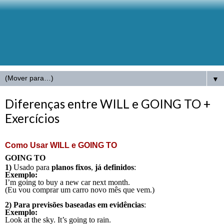
▼
Diferenças entre WILL e GOING TO +
Exercícios
Como Usar WILL e GOING TO
GOING TO
1)
Usado para
planos fixos
,
já definidos
:
Exemplo:
I’m going to buy a new car next month.
(Eu vou comprar um carro novo mês que vem.)
2)
Para previsões baseadas em evidências
:
Exemplo:
Look at the sky. It’s going to rain.