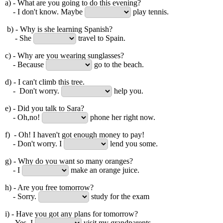
a) - What are you going to do this evening?
- I don't know. Maybe
play tennis.
b) - Why is she learning Spanish?
- She
travel to Spain.
c) - Why are you wearing sunglasses?
- Because
go to the beach.
d) - I can't climb this tree.
- Don't worry.
help you.
e) - Did you talk to Sara?
- Oh,no!
phone her right now.
f) - Oh! I haven't got enough money to pay!
- Don't worry. I
lend you some.
g) - Why do you want so many oranges?
- I
make an orange juice.
h) - Are you free tomorrow?
- Sorry.
study for the exam
i) - Have you got any plans for tomorrow?
- Yes, I
visit my grandparents.