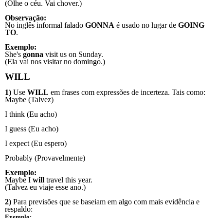
(Olhe o céu. Vai chover.)
Observação:
No inglês informal falado
GONNA
é
usado no lugar de
GOING
TO
.
Exemplo:
She's
gonna
visit us on Sunday.
(Ela vai nos visitar no domingo.)
WILL
1)
Use
WILL
em frases com expressões de incerteza. Tais como:
Maybe (Talvez)
I think (Eu acho)
I guess (Eu acho)
I expect (Eu espero)
Probably (Provavelmente)
Exemplo:
Maybe I
will
travel this year.
(Talvez eu viaje esse ano.)
2)
Para previsões que se baseiam em algo com mais evidência e
respaldo:
Exemplo: