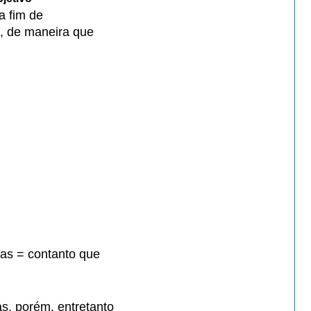
 a fim de
e, de maneira que
 as = contanto que
s, porém, entretanto