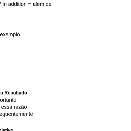
 In addition = além de
 exemplo
ou Resultado
ortanto
r essa razão
sequentemente
jetivo