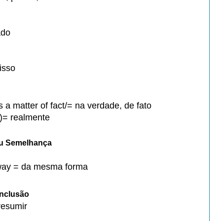
ado
isso
s a matter of fact/= na verdade, de fato
a)= realmente
ou Semelhança
 way = da mesma forma
nclusão
resumir