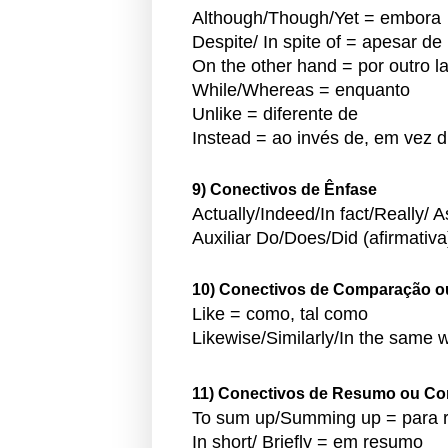
Although/Though/Yet = embora
Despite/ In spite of = apesar de
On the other hand = por outro l
While/Whereas = enquanto
Unlike = diferente de
Instead = ao invés de, em vez d
9) Conectivos de Ênfase
Actually/Indeed/In fact/Really/ A
Auxiliar Do/Does/Did (afirmativ
10) Conectivos de Comparação 
Like = como, tal como
Likewise/Similarly/In the same
11) Conectivos de Resumo ou Co
To sum up/Summing up = para 
In short/ Briefly = em resumo