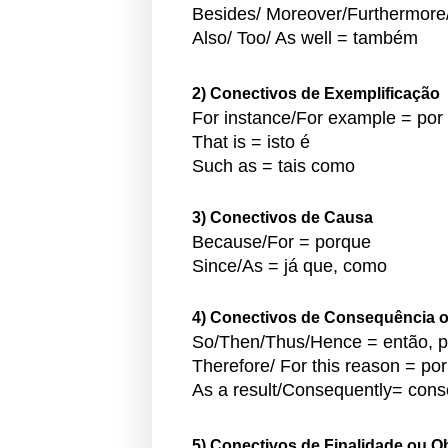
Besides/ Moreover/Furthermore/
Also/ Too/ As well = também
2) Conectivos de Exemplificação
For instance/For example = por
That is = isto é
Such as = tais como
3) Conectivos de Causa
Because/For = porque
Since/As = já que, como
4) Conectivos de Consequência 
So/Then/Thus/Hence = então, p
Therefore/ For this reason = po
As a result/Consequently= con
5) Conectivos de Finalidade ou Ob