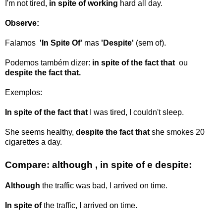
I'm not tired,
in spite of
working
hard all day.
Observe:
Falamos
'In Spite Of'
mas
'Despite'
(sem of).
Podemos também dizer:
in spite of the fact that
ou
despite the fact that.
Exemplos:
In spite of the fact
that
I was
tired, I couldn't sleep.
She seems healthy,
despite the fact that
she smokes
20
cigarettes a day.
Compare: although , in spite of e despite:
Although
the traffic was
bad, I arrived on time.
In spite of
the traffic
, I arrived on time.