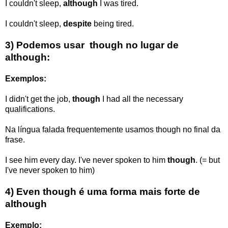
I couldn't sleep,
although
I was
tired.
I couldn't sleep,
despite
being
tired.
3) Podemos usar
though
no lugar de
although:
Exemplos:
I didn't get the job,
though
I had
all the necessary
qualifications.
Na língua falada frequentemente usamos
though
no final da
frase.
I see him every day. I've never spoken to him
though
. (= but
I've never spoken to him)
4) Even though é uma forma mais forte de
although
Exemplo: