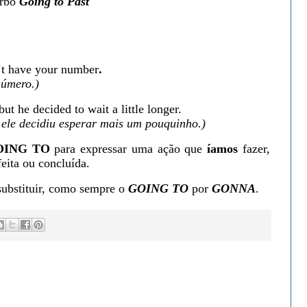
rbo
Going to Past
’t have your number
.
número.)
ut he decided to wait a little longer.
 ele decidiu esperar mais um pouquinho.)
GOING TO
para expressar uma ação que
íamos
fazer,
eita ou concluída.
substituir, como sempre o
GOING TO
por
GONNA
.