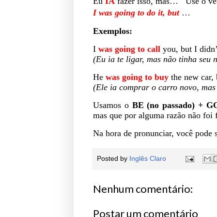
Eu
IA
fazer isso, mas…
Use o ve
I was going to do it, but
…
Exemplos:
I
was going to call
you, but I didn
(Eu ia te ligar, mas não tinha seu 
He
was going to buy
the new car, b
(Ele ia comprar o carro novo, mas
Usamos o
BE (no passado) + 
mas que por alguma razão não foi f
Na hora de pronunciar, você pode 
Posted by
Inglês Claro
Nenhum comentário:
Postar um comentário