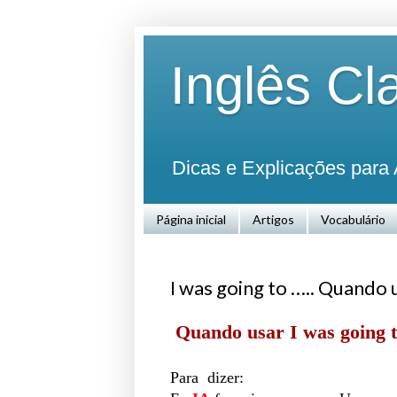
Inglês Cl
Dicas e Explicações para 
Página inicial
Artigos
Vocabulário
I was going to ….. Quando
Quando usar
I was going 
Para dizer: