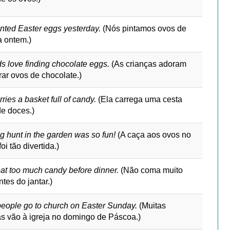
nted Easter eggs yesterday.
(Nós pintamos ovos de
 ontem.)
s love finding chocolate eggs.
(As crianças adoram
rar ovos de chocolate.)
ries a basket full of candy.
(Ela carrega uma cesta
de doces.)
g hunt in the garden was so fun!
(A caça aos ovos no
foi tão divertida.)
eat too much candy before dinner.
(Não coma muito
tes do jantar.)
eople go to church on Easter Sunday.
(Muitas
s vão à igreja no domingo de Páscoa.)