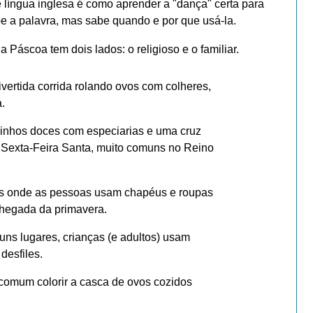
 língua inglesa é como aprender a "dança" certa para
be a palavra, mas sabe quando e por que usá-la.
 a Páscoa tem dois lados: o religioso e o familiar.
ertida corrida rolando ovos com colheres,
.
nhos doces com especiarias e uma cruz
a Sexta-Feira Santa, muito comuns no Reino
s onde as pessoas usam chapéus e roupas
chegada da primavera.
uns lugares, crianças (e adultos) usam
esfiles.
comum colorir a casca de ovos cozidos