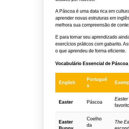
A Páscoa é uma data rica em cultura,
aprender novas estruturas em inglê
melhora sua compreensão de context
E para tornar seu aprendizado ainda
exercícios práticos com gabarito. A
o que aprendeu de forma eficiente.
Vocabulário Essencial de Páscoa
Portuguê
English
Exempl
s
Easter 
Easter
Páscoa
favorito
Coelho
Easter
The Ea
da
Bunny
escond