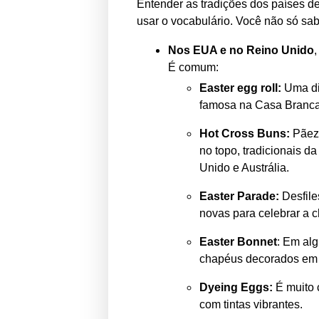
Entender as tradições dos países de
usar o vocabulário. Você não só sa
Nos EUA e no Reino Unido
,
É comum:
Easter egg roll:
Uma div
famosa na Casa Branca
Hot Cross Buns:
Pãezi
no topo, tradicionais d
Unido e Austrália.
Easter Parade:
Desfile
novas para celebrar a 
Easter Bonnet
: Em alg
chapéus decorados em d
Dyeing Eggs:
É muito 
com tintas vibrantes.