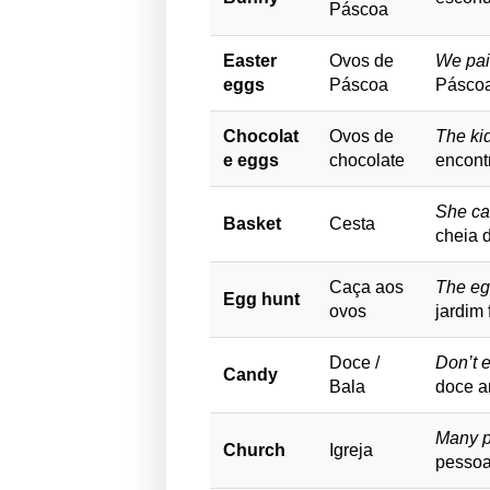
Páscoa
Easter
Ovos de
We pai
eggs
Páscoa
Páscoa
Chocolat
Ovos de
The kid
e eggs
chocolate
encont
She car
Basket
Cesta
cheia 
Caça aos
The eg
Egg hunt
ovos
jardim 
Doce /
Don’t 
Candy
Bala
doce an
Many p
Church
Igreja
pessoa