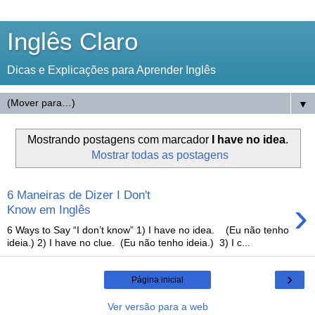
Inglês Claro
Dicas e Explicações para Aprender Inglês
▼
Mostrando postagens com marcador
I have no idea
.
Mostrar todas as postagens
6 Maneiras de Dizer I Don't
›
Know em Inglês
6 Ways to Say “I don’t know” 1) I have no idea. (Eu não tenho
ideia.) 2) I have no clue. (Eu não tenho ideia.) 3) I c...
›
Página inicial
Ver versão para a web