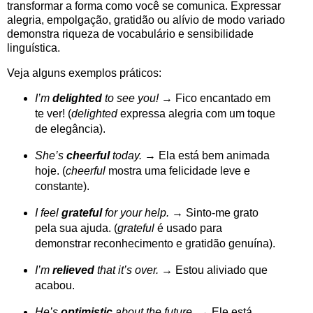
transformar a forma como você se comunica. Expressar
alegria, empolgação, gratidão ou alívio de modo variado
demonstra riqueza de vocabulário e sensibilidade
linguística.
Veja alguns exemplos práticos:
I’m
delighted
to see you!
→ Fico encantado em
te ver! (
delighted
expressa alegria com um toque
de elegância).
She’s
cheerful
today.
→ Ela está bem animada
hoje. (
cheerful
mostra uma felicidade leve e
constante).
I feel
grateful
for your help.
→ Sinto-me grato
pela sua ajuda. (
grateful
é usado para
demonstrar reconhecimento e gratidão genuína).
I’m
relieved
that it’s over.
→ Estou aliviado que
acabou.
He’s
optimistic
about the future.
→ Ele está