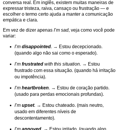
conversa real. Em inglês, existem muitas maneiras de
expressar tristeza, raiva, cansaço ou frustração — e
escolher o termo certo ajuda a manter a comunicação
empática e clara.
Em vez de dizer apenas
I’m sad
, veja como você pode
variar:
I’m
disappointed
.
→ Estou decepcionado.
(quando algo não sai como o esperado).
I’m
frustrated
with this situation.
→ Estou
frustrado com essa situação. (quando há irritação
ou impotência).
I’m
heartbroken
.
→ Estou de coração partido.
(usado para perdas emocionais profundas).
I’m
upset
.
→ Estou chateado. (mais neutro,
usado em diferentes níveis de
descontentamento).
I’m
annoyed
.
→ Estou irritado. (quando algo