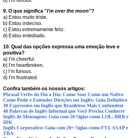
d) I’m furious.
9. O que significa “
I’m over the moon
”?
a) Estou muito triste.
b) Estou indeciso.
c) Estou extremamente feliz.
d) Estou entediado.
10. Qual das opções expressa uma emoção leve e
positiva?
a) I’m cheerful.
b) I’m heartbroken.
c) I’m furious.
d) I’m frustrated.
Confira também os nossos artigos:
Phrasal Verbs do Dia a Dia: Como Soar Como um Nativo
Como Pedir e Entender Direções em Inglês: Guia Definitivo
30 Expressões em Inglês que Brasileiros Mais Confundem
40 Palavras de Inglês Informal que Você Precisa Conhecer
Inglês de Mensagens: Guia com 20 Siglas como LOL, BRB e
IDK
Inglês Corporativo: Guia com 20+ Siglas como FYI, ASAP e
TBA