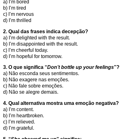
a) I’m bored
b) I’m tired
c) I’m nervous
d) I’m thrilled
2. Qual das frases indica decepção?
a) I’m delighted with the result.
b) I’m disappointed with the result.
c) I’m cheerful today.
d) I’m hopeful for tomorrow.
3. O que significa “
Don’t bottle up your feelings
”?
a) Não esconda seus sentimentos.
b) Não exagere nas emoções.
c) Não fale sobre emoções.
d) Não se alegre demais.
4. Qual alternativa mostra uma emoção negativa?
a) I’m content.
b) I’m heartbroken.
c) I’m relieved.
d) I’m grateful.