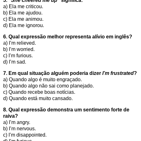
5. “
She cheered me up
” significa:
a) Ela me criticou.
b) Ela me ajudou.
c) Ela me animou.
d) Ela me ignorou.
6. Qual expressão melhor representa alívio em inglês?
a) I’m relieved.
b) I’m worried.
c) I’m furious.
d) I’m sad.
7. Em qual situação alguém poderia dizer
I’m frustrated
?
a) Quando algo é muito engraçado.
b) Quando algo não sai como planejado.
c) Quando recebe boas notícias.
d) Quando está muito cansado.
8. Qual expressão demonstra um sentimento forte de
raiva?
a) I’m angry.
b) I’m nervous.
c) I’m disappointed.