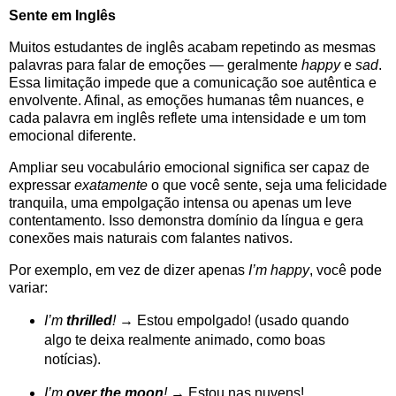
Sente em Inglês
Muitos estudantes de inglês acabam repetindo as mesmas
palavras para falar de emoções — geralmente
happy
e
sad
.
Essa limitação impede que a comunicação soe autêntica e
envolvente. Afinal, as emoções humanas têm nuances, e
cada palavra em inglês reflete uma intensidade e um tom
emocional diferente.
Ampliar seu vocabulário emocional significa ser capaz de
expressar
exatamente
o que você sente, seja uma felicidade
tranquila, uma empolgação intensa ou apenas um leve
contentamento. Isso demonstra domínio da língua e gera
conexões mais naturais com falantes nativos.
Por exemplo, em vez de dizer apenas
I’m happy
, você pode
variar:
I’m
thrilled
!
→ Estou empolgado! (usado quando
algo te deixa realmente animado, como boas
notícias).
I’m
over the moon
!
→ Estou nas nuvens!