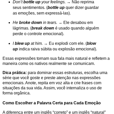
Don’t
bottle up
your feelings.
→ Não reprima
seus sentimentos. (
bottle up
quer dizer guardar
as emoções, sem expressá-las).
He
broke down
in tears.
→ Ele desabou em
lágrimas. (
break down
é usado quando alguém
perde o controle emocional).
I
blew up
at him.
→ Eu explodi com ele. (
blow
up
indica raiva súbita ou explosão emocional).
Essas expressões tornam sua fala mais natural e refletem a
maneira como os nativos realmente se comunicam.
Dica prática:
para dominar essas estruturas, escolha uma
série que você goste e preste atenção nas expressões
emocionais. Anote, repita em voz alta e crie frases com
situações da sua vida. Assim, você internaliza o uso de
forma orgânica.
Como Escolher a Palavra Certa para Cada Emoção
A diferença entre um inglês “correto” e um inglês “natural”