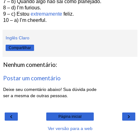
7 – b) Quando algo não sai como planejado.
8 – d) I’m furious.
9 – c) Estou
extremamente
feliz.
10 – a) I’m cheerful.
Inglês Claro
Compartilhar
Nenhum comentário:
Postar um comentário
Deixe seu comentário abaixo! Sua dúvida pode
ser a mesma de outras pessoas.
‹
›
Página inicial
Ver versão para a web