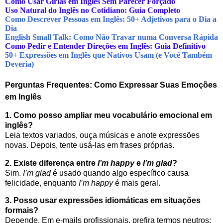
Como Usar Gírias em Inglês Sem Parecer Forçado
Uso Natural do Inglês no Cotidiano: Guia Completo
Como Descrever Pessoas em Inglês: 50+ Adjetivos para o Dia a
Dia
English Small Talk: Como Não Travar numa Conversa Rápida
Como Pedir e Entender Direções em Inglês: Guia Definitivo
50+ Expressões em Inglês que Nativos Usam (e Você Também
Deveria)
Perguntas Frequentes: Como Expressar Suas Emoções
em Inglês
1. Como posso ampliar meu vocabulário emocional em
inglês?
Leia textos variados, ouça músicas e anote expressões
novas. Depois, tente usá-las em frases próprias.
2. Existe diferença entre
I’m happy
e
I’m glad
?
Sim.
I’m glad
é usado quando algo específico causa
felicidade, enquanto
I’m happy
é mais geral.
3. Posso usar expressões idiomáticas em situações
formais?
Depende. Em e-mails profissionais, prefira termos neutros;