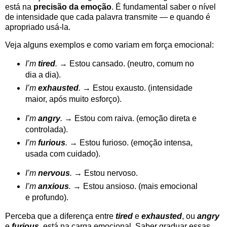
está na
precisão da emoção
. É fundamental saber o nível
de intensidade que cada palavra transmite — e quando é
apropriado usá-la.
Veja alguns exemplos e como variam em força emocional:
I’m
tired
.
→ Estou cansado. (neutro, comum no
dia a dia).
I’m
exhausted
.
→ Estou exausto. (intensidade
maior, após muito esforço).
I’m
angry
.
→ Estou com raiva. (emoção direta e
controlada).
I’m
furious
.
→ Estou furioso. (emoção intensa,
usada com cuidado).
I’m
nervous
.
→ Estou nervoso.
I’m
anxious
.
→ Estou ansioso. (mais emocional
e profundo).
Perceba que a diferença entre
tired
e
exhausted
, ou
angry
e
furious
, está na carga emocional. Saber graduar essas