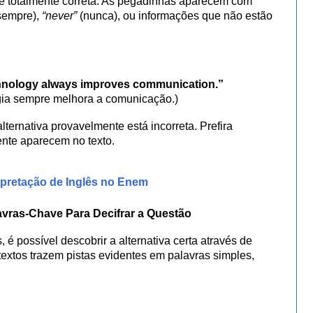
é totalmente correta. As pegadinhas aparecem com
sempre),
“never”
(nunca), ou informações que não estão
chnology always improves communication.”
ogia sempre melhora a comunicação.)
alternativa provavelmente está incorreta. Prefira
nte aparecem no texto.
rpretação de Inglês no Enem
avras-Chave Para Decifrar a Questão
é possível descobrir a alternativa certa através de
extos trazem pistas evidentes em palavras simples,