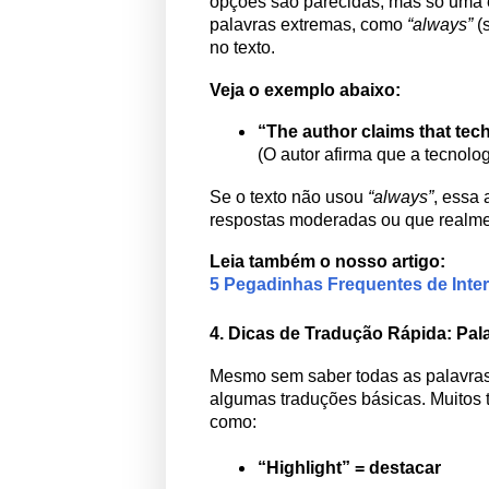
opções são parecidas, mas só uma 
palavras extremas, como
“always”
(
no texto.
Veja o exemplo abaixo:
“The author claims that te
(O autor afirma que a tecnol
Se o texto não usou
“always”
, essa 
respostas moderadas ou que realme
Leia também o nosso artigo:
5 Pegadinhas Frequentes de Inte
4. Dicas de Tradução Rápida: Pal
Mesmo sem saber todas as palavras, 
algumas traduções básicas. Muitos t
como:
“Highlight” = destacar