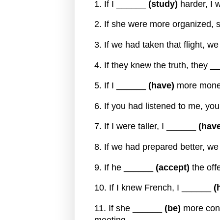
1. If I ______
(study)
harder, I w
2. If she were more organized,
3. If we had taken that flight, 
4. If they knew the truth, they 
5. If I ______
(have)
more money,
6. If you had listened to me, y
7. If I were taller, I ______
(hav
8. If we had prepared better, 
9. If he ______
(accept)
the off
10. If I knew French, I ______
(
11. If she ______
(be)
more conf
meeting.