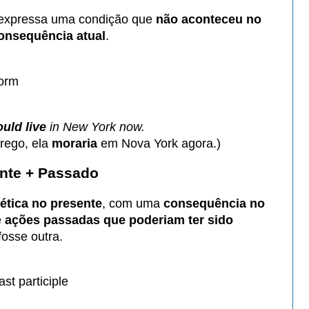
 expressa uma condição que
não aconteceu no
onsequência atual
.
form
uld live
in New York now.
rego, ela
moraria
em Nova York agora.)
ente + Passado
ética no presente
, com uma
consequência no
e
ações passadas que poderiam ter sido
fosse outra.
st participle