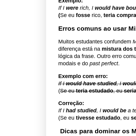
Exemplo:
If I
were
rich, I
would have bou
(
Se eu
fosse
rico,
teria compr
Erros comuns ao usar Mi
Muitos estudantes confundem
M
diferença está na
mistura dos 
lógica da frase. Outro erro co
modais e do
past perfect
.
Exemplo com erro:
If I
would have studied
, I
woul
(
Se eu
teria estudado
, eu
seri
Correção:
If I
had studied
, I
would be
a t
(Se eu
tivesse estudado
, eu
se
Dicas para dominar os M