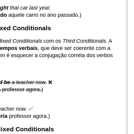
ght
that car last year.
ado
aquele carro no ano passado.)
xed Conditionals
ixed Conditionals
com os
Third Conditionals
. A
tempos verbais
, que deve ser coerente com a
mum é esquecer a conjugação correta dos verbos
d be
a teacher now.
❌
a
professor agora.)
eacher now.
✅
ria
professor agora.)
ixed Conditionals