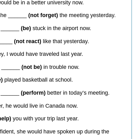
ould be in a better university now.
 she ______
(not forget)
the meeting yesterday.
we ______
(be)
stuck in the airport now.
______
(not react)
like that yesterday.
 I would have traveled last year.
ou ______
(not be)
in trouble now.
e)
played basketball at school.
we ______
(perform)
better in today’s meeting.
er, he would live in Canada now.
help)
you with your trip last year.
ident, she would have spoken up during the