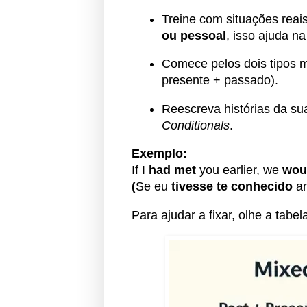
Treine com situações reai
ou pessoal
, isso ajuda n
Comece pelos dois tipos 
presente + passado).
Reescreva histórias da su
Conditionals
.
Exemplo:
If I
had met
you earlier, we
wou
(
Se eu
tivesse te conhecido
an
Para ajudar a fixar, olhe a tabe