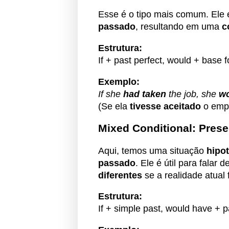
Esse é o tipo mais comum. Ele
passado
, resultando em uma
c
Estrutura:
If + past perfect, would + base 
Exemplo:
If she
had taken
the job, she
wo
(Se ela
tivesse aceitado
o emp
Mixed Conditional: Pres
Aqui, temos uma situação
hipot
passado
. Ele é útil para falar d
diferentes
se a realidade atual 
Estrutura:
If + simple past, would have + pa