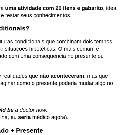
ará
uma atividade com 20 itens e gabarito
, ideal
 e testar seus conhecimentos.
itionals?
uturas condicionais que combinam dois tempos
ar situações hipotéticas. O mais comum é
ado com uma consequência no presente ou
e realidades que
não aconteceram
, mas que
maginar como o presente poderia mudar algo no
ld be
a doctor now.
ina, eu
seria
médico agora).
ado + Presente