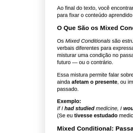
Ao final do texto, você encontr
para fixar o conteúdo aprendido
O Que São os Mixed Cond
Os
Mixed Conditionals
são estr
verbais diferentes para express
misturar uma condição no pass
futuro — ou o contrário.
Essa mistura permite falar sobr
ainda
afetam o presente
, ou i
passado.
Exemplo:
If I
had studied
medicine, I
wou
(Se eu
tivesse estudado
medic
Mixed Conditional: Pass