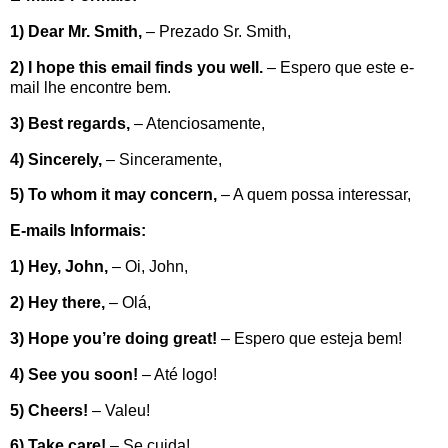
1) Dear Mr. Smith,
– Prezado Sr. Smith,
2) I hope this email finds you well.
– Espero que este e-
mail lhe encontre bem.
3) Best regards,
– Atenciosamente,
4) Sincerely,
– Sinceramente,
5) To whom it may concern,
– A quem possa interessar,
E-mails Informais:
1) Hey, John,
– Oi, John,
2)
Hey there,
– Olá,
3) Hope you’re doing great!
– Espero que esteja bem!
4) See you soon!
– Até logo!
5) Cheers!
– Valeu!
6)
Take care!
– Se cuida!