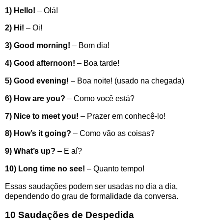
1)
Hello!
– Olá!
2) Hi!
– Oi!
3) Good morning!
– Bom dia!
4) Good afternoon!
– Boa tarde!
5) Good evening!
– Boa noite! (usado na chegada)
6) How are you?
– Como você está?
7) Nice to meet you!
– Prazer em conhecê-lo!
8) How’s it going?
– Como vão as coisas?
9) What’s up?
– E aí?
10) Long time no see!
– Quanto tempo!
Essas saudações podem ser usadas no dia a dia,
dependendo do grau de formalidade da conversa.
10 Saudações de Despedida