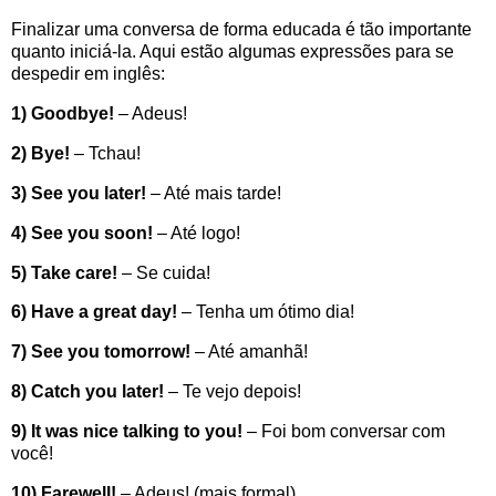
Finalizar uma conversa de forma educada é tão importante
quanto iniciá-la. Aqui estão algumas expressões para se
despedir em inglês:
1) Goodbye!
– Adeus!
2) Bye!
– Tchau!
3) See you later!
– Até mais tarde!
4) See you soon!
– Até logo!
5) Take care!
– Se cuida!
6) Have a great day!
– Tenha um ótimo dia!
7) See you tomorrow!
– Até amanhã!
8) Catch you later!
– Te vejo depois!
9) It was nice talking to you!
– Foi bom conversar com
você!
10) Farewell!
– Adeus! (mais formal)