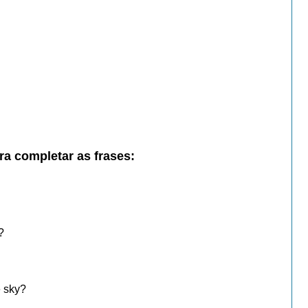
ara
completar
as frases:
?
e sky?