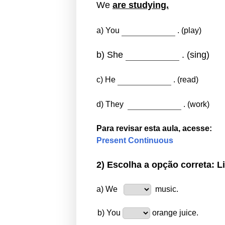
We
are studying.
a) You
. (play)
b) She
. (sing)
c) He
. (read)
d) They
. (work)
Para revisar esta aula
, acesse:
Present Continuous
2) Escolha a opção
correta:
L
a) We
music.
b) You
orange juice.