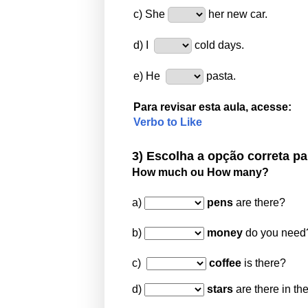
c) She
her new car.
d) I
cold days.
e) He
pasta.
Para revisar esta aula
, acesse:
Verbo to Like
3) Escolha a opção
correta p
How much ou How many?
a)
pens
are there?
b)
money
do you need
c)
coffee
is there?
d)
stars
are there in th