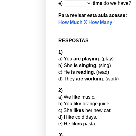
e)
time
do we have?
Para revisar esta
aula
acesse:
How Much X How Many
RESPOSTAS
1)
a) You
are playing
. (play)
b) She
is singing
. (sing)
c) He
is reading
. (read)
d) They
are working
. (work)
2)
a) We
like
music.
b) You
like
orange juice.
c) She
likes
her new car.
d) I
like
cold days.
e) He
likes
pasta.
3)