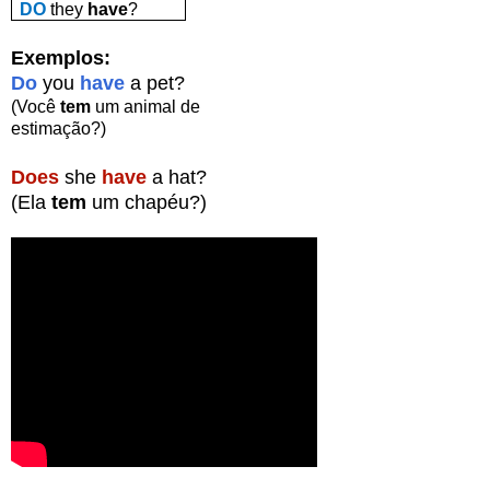
DO
they
have
?
Exemplos:
Do
you
have
a pet?
(Você
tem
um animal
de
estimação?)
Does
she
have
a hat?
(Ela
tem
um chapéu?)