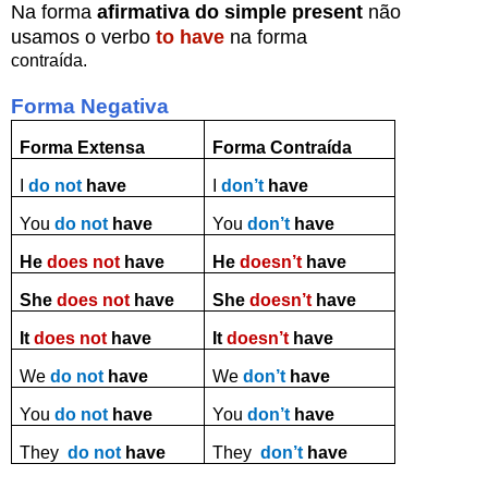
Na forma
afirmativa do
simple present
não
usamos
o verbo
to have
na forma
contraída.
Forma Negativa
Forma Extensa
Forma Contraída
I
do not
have
I
don’t
have
You
do not
have
You
don’t
have
He
does not
have
He
doesn’t
have
She
does not
have
She
doesn’t
have
It
does not
have
It
doesn’t
have
We
do not
have
We
don’t
have
You
do not
have
You
don’t
have
They
do not
have
They
don’t
have