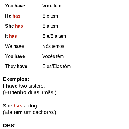
You
have
Você tem
He
has
Ele tem
She
has
Ela tem
It
has
Ele/Ela tem
We
have
Nós temos
You
have
Vocês têm
They
have
Eles/Elas têm
Exemplos:
I
have
two sisters.
(Eu
tenho
duas irmãs.)
She
has
a dog.
(Ela
tem
um cachorro.)
OBS
: