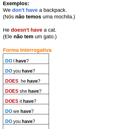
Exemplos:
We
don't have
a backpack.
(Nós
não temos
uma mochila.)
He
doesn't have
a cat.
(Ele
não tem
um gato.)
Forma Interrogativa
DO
I
have
?
DO
you
have
?
DOES
he
have
?
DOES
she
have
?
DOES
it
have
?
DO
we
have
?
DO
you
have
?