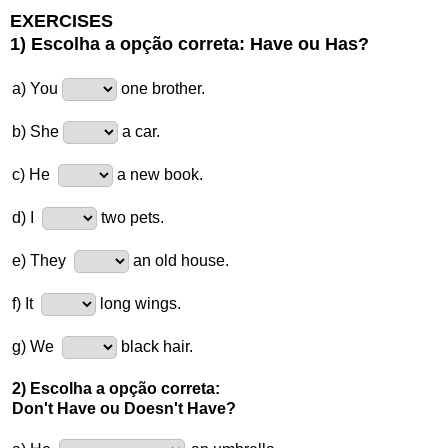
EXERCISES
1) Escolha a opção correta:
Have ou Has?
a) You
one brother.
b) She
a car.
c) He
a new book.
d) I
two pets.
e) They
an old house.
f) It
long wings.
g) We
black hair.
2) Escolha a opção correta:
Don't Have ou Doesn't Have?