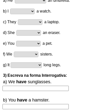
a) He
an umbrella.
b) I
a watch
.
c)
They
a laptop.
d) She
an eraser.
e) You
a pet.
f) We
sisters.
g) It
long legs.
3) Escreva na forma Interrogativa:
a) We
have
sunglasses.
b) You
have
a hamster.