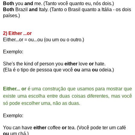
Both
you
and
me. (Tanto você quanto eu, nós dois.)
Both
Brazil
and
Italy. (Tanto o Brasil quanto a Itália - os dois
países.)
2) Either ...or
Either...or = ou...ou (ou um ou o outro.)
Exemplo:
She's the kind of person you
either
love
or
hate.
(Ela é o tipo de pessoa que você
ou
ama
ou
odeia.)
Either... or
é uma construção que usamos para mostrar que
existe uma escolha entre duas coisas diferentes, mas você
só pode escolher uma, não as duas.
Exemplo:
You can have
either
coffee
or
tea. (Você pode ter um café
ou
um chá.)