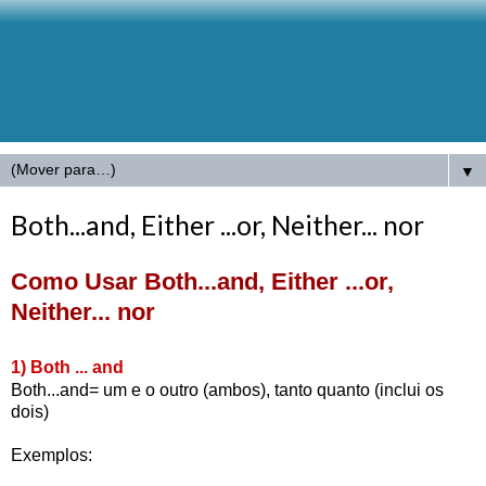
▼
Both...and, Either ...or, Neither... nor
Como Usar Both...and, Either ...or,
Neither... nor
1) Both ... and
Both...and= um e o outro (ambos), tanto quanto (inclui os
dois)
Exemplos: