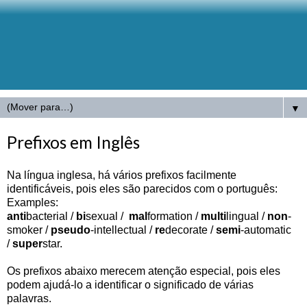
▼
Prefixos em Inglês
Na língua inglesa, há vários prefixos facilmente
identificáveis, pois eles são parecidos com o português:
Examples:
anti
bacterial /
bi
sexual /
mal
formation /
multi
lingual /
non
-
smoker /
pseudo
-intellectual /
re
decorate /
semi
-automatic
/
super
star.
Os prefixos abaixo merecem atenção especial, pois eles
podem ajudá-lo a identificar o significado de várias
palavras.