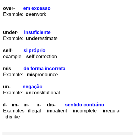
over-
em excesso
Example:
over
work
under-
insuficiente
Example
: under
estimate
self-
si próprio
example:
self
-correction
mis-
de forma incorreta
Example:
mis
pronounce
un-
negação
Example:
un
constitutional
il-
im-
in-
ir-
dis-
sentido contrário
Examples:
il
legal
im
patient
in
complete
ir
regular
dis
like