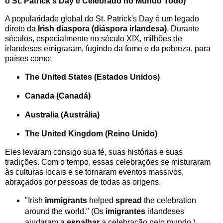
o St. Patrick's Day é Celebrado no Mundo Todo)
A popularidade global do St. Patrick's Day é um legado
direto da
Irish diaspora (diáspora irlandesa)
. Durante
séculos, especialmente no século XIX, milhões de
irlandeses emigraram, fugindo da fome e da pobreza, para
países como:
The United States (Estados Unidos)
Canada (Canadá)
Australia (Austrália)
The United Kingdom (Reino Unido)
Eles levaram consigo sua fé, suas histórias e suas
tradições. Com o tempo, essas celebrações se misturaram
às culturas locais e se tornaram eventos massivos,
abraçados por pessoas de todas as origens.
"Irish
immigrants
helped
spread
the celebration
around the world." (Os
imigrantes
irlandeses
ajudaram a
espalhar
a celebração pelo mundo.)