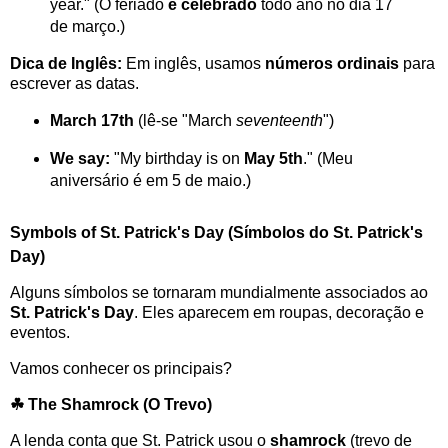
year." (O feriado
é celebrado
todo ano no dia 17
de março.)
Dica de Inglês:
Em inglês, usamos
números ordinais
para
escrever as datas.
March 17th
(lê-se "March
seventeenth
")
We say:
"My birthday is on
May 5th
." (Meu
aniversário é em 5 de maio.)
Symbols of St. Patrick's Day (Símbolos do St. Patrick's
Day)
Alguns símbolos se tornaram mundialmente associados ao
St. Patrick's Day
. Eles aparecem em roupas, decoração e
eventos.
Vamos conhecer os principais?
☘
The Shamrock (O Trevo)
A lenda conta que St. Patrick usou o
shamrock
(trevo de