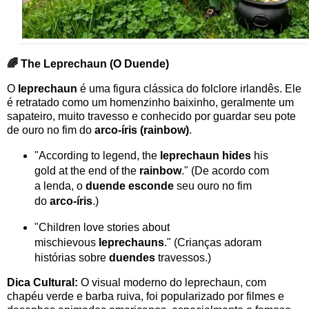
🌈
The Leprechaun (O Duende)
O
leprechaun
é uma figura clássica do folclore irlandês. Ele
é retratado como um homenzinho baixinho, geralmente um
sapateiro, muito travesso e conhecido por guardar seu pote
de ouro no fim do
arco-íris (rainbow)
.
"According to legend, the
leprechaun hides
his
gold at the end of the
rainbow
." (De acordo com
a lenda, o
duende esconde
seu ouro no fim
do
arco-íris
.)
"Children love stories about
mischievous
leprechauns
." (Crianças adoram
histórias sobre
duendes
travessos.)
Dica Cultural:
O visual moderno do leprechaun, com
chapéu verde e barba ruiva, foi popularizado por filmes e