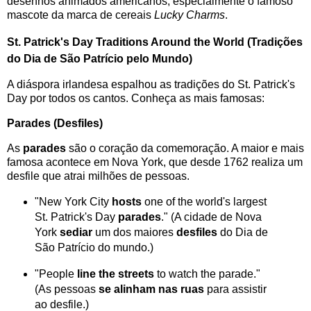
desenhos animados americanos, especialmente o famoso
mascote da marca de cereais
Lucky Charms
.
St. Patrick's Day Traditions Around the World (Tradições
do Dia de São Patrício pelo Mundo)
A diáspora irlandesa espalhou as tradições do St. Patrick's
Day por todos os cantos. Conheça as mais famosas:
Parades (Desfiles)
As
parades
são o coração da comemoração. A maior e mais
famosa acontece em Nova York, que desde 1762 realiza um
desfile que atrai milhões de pessoas.
"New York City
hosts
one of the world's largest
St. Patrick's Day
parades
." (A cidade de Nova
York
sediar
um dos maiores
desfiles
do Dia de
São Patrício do mundo.)
"People
line the streets
to watch the parade."
(As pessoas
se alinham nas ruas
para assistir
ao desfile.)