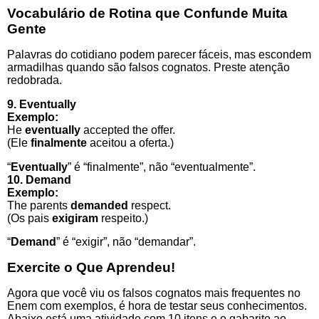
Vocabulário de Rotina que Confunde Muita
Gente
Palavras do cotidiano podem parecer fáceis, mas escondem
armadilhas quando são falsos cognatos. Preste atenção
redobrada.
9. Eventually
Exemplo:
He
eventually
accepted the offer.
(Ele
finalmente
aceitou a oferta.)
“
Eventually
” é “finalmente”, não “eventualmente”.
10. Demand
Exemplo:
The parents
demanded
respect.
(Os pais
exigiram
respeito.)
“
Demand
” é “exigir”, não “demandar”.
Exercite o Que Aprendeu!
Agora que você viu os falsos cognatos mais frequentes no
Enem com exemplos, é hora de testar seus conhecimentos.
Abaixo está uma atividade com 10 itens e o gabarito ao