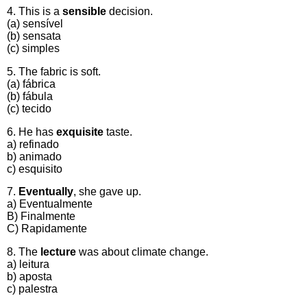
4. This is a
sensible
decision.
(a) sensível
(b) sensata
(c) simples
5. The fabric is soft.
(a) fábrica
(b) fábula
(c) tecido
6. He has
exquisite
taste.
a) refinado
b) animado
c) esquisito
7.
Eventually
, she gave up.
a) Eventualmente
B) Finalmente
C) Rapidamente
8. The
lecture
was about climate change.
a) leitura
b) aposta
c) palestra