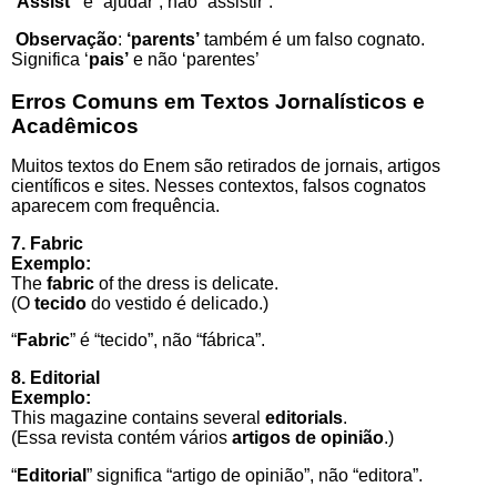
“
Assist”
é “ajudar”, não “assistir”.
Observação
:
‘parents’
também é um falso cognato.
Significa ‘
pais’
e não ‘parentes’
Erros Comuns em Textos Jornalísticos e
Acadêmicos
Muitos textos do Enem são retirados de jornais, artigos
científicos e sites. Nesses contextos, falsos cognatos
aparecem com frequência.
7. Fabric
Exemplo:
The
fabric
of the dress is delicate.
(O
tecido
do vestido é delicado.)
“
Fabric
” é “tecido”, não “fábrica”.
8. Editorial
Exemplo:
This magazine contains several
editorials
.
(Essa revista contém vários
artigos de opinião
.)
“
Editorial
” significa “artigo de opinião”, não “editora”.