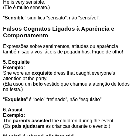
He is very sensible.
(Ele é muito sensato.)
“
Sensible
” significa “sensato”, não “sensível”.
Falsos Cognatos Ligados à Aparência e
Comportamento
Expressões sobre sentimentos, atitudes ou aparência
também são alvos fáceis de pegadinhas. Fique de olho!
5. Exquisite
Exemplo:
She wore an
exquisite
dress that caught everyone's
attention at the party.
(Ela usou um
belo
vestido que chamou a atenção de todos
na festa.)
“
Exquisite
” é “belo” “refinado”, não “esquisito”.
6. Assist
Exemplo:
The
parents
assisted
the children during the event.
(Os
pais
ajudaram
as crianças durante o evento.)