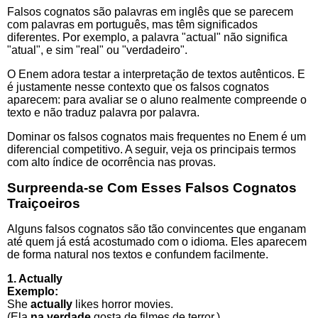
Falsos cognatos são palavras em inglês que se parecem
com palavras em português, mas têm significados
diferentes. Por exemplo, a palavra "actual" não significa
"atual", e sim "real" ou "verdadeiro".
O Enem adora testar a interpretação de textos autênticos. E
é justamente nesse contexto que os falsos cognatos
aparecem: para avaliar se o aluno realmente compreende o
texto e não traduz palavra por palavra.
Dominar os falsos cognatos mais frequentes no Enem é um
diferencial competitivo. A seguir, veja os principais termos
com alto índice de ocorrência nas provas.
Surpreenda-se Com Esses Falsos Cognatos
Traiçoeiros
Alguns falsos cognatos são tão convincentes que enganam
até quem já está acostumado com o idioma. Eles aparecem
de forma natural nos textos e confundem facilmente.
1. Actually
Exemplo:
She
actually
likes horror movies.
(Ela
na verdade
gosta de filmes de terror.)