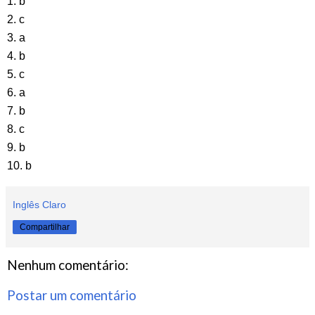
1.
b
2. c
3. a
4. b
5. c
6. a
7. b
8. c
9. b
10. b
Inglês Claro
Compartilhar
Nenhum comentário:
Postar um comentário