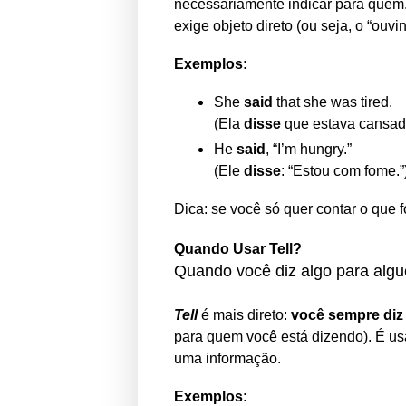
necessariamente indicar para que
exige objeto direto (ou seja, o “ouvin
Exemplos:
She
said
that she was tired.
(Ela
disse
que estava cansad
He
said
, “I’m hungry.”
(Ele
disse
: “Estou com fome.”
Dica: se você só quer contar o que f
Quando Usar Tell?
Quando você diz algo para alg
Tell
é mais direto:
você sempre diz
para quem você está dizendo). É usad
uma informação.
Exemplos: