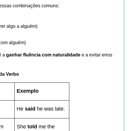
e essas combinações comuns:
zer algo a alguém)
 com alguém)
ê a
ganhar fluência com naturalidade
e a evitar erros
da Verbo
Exemplo
He
said
he was late.
ém
She
told
me the