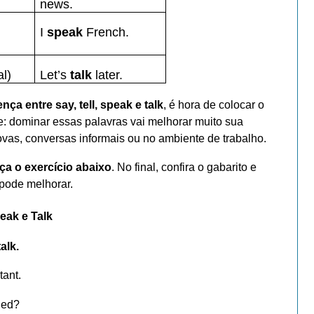
news.
I
speak
French.
l)
Let’s
talk
later.
ença entre say, tell, speak e talk
, é hora de colocar o
: dominar essas palavras vai melhorar muito sua
vas, conversas informais ou no ambiente de trabalho.
aça o exercício abaixo
. No final, confira o gabarito e
 pode melhorar.
peak e Talk
alk.
tant.
ned?