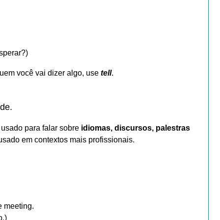
sperar?)
quem você vai dizer algo, use
tell
.
?
ade.
usado para falar sobre
idiomas, discursos, palestras
usado em contextos mais profissionais.
e meeting.
.)