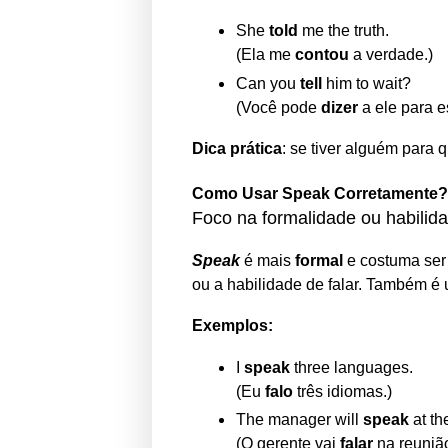
She
told
me the truth.
(Ela me
contou
a verdade.)
Can you
tell
him to wait?
(Você pode
dizer
a ele para e
Dica prática
: se tiver alguém para 
Como Usar Speak Corretamente
Foco na formalidade ou habilid
Speak
é mais
formal
e costuma ser 
ou a habilidade de falar. Também é 
Exemplos:
I
speak
three languages.
(Eu
falo
três idiomas.)
The manager will
speak
at th
(O gerente vai
falar
na reunião