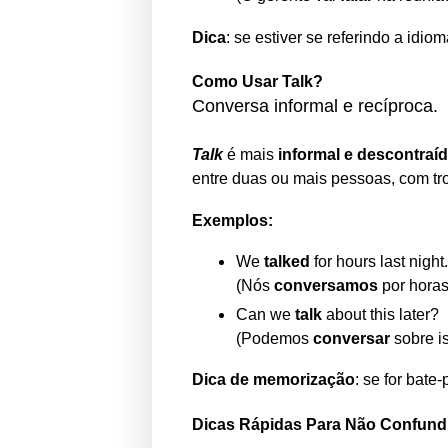
Dica
: se estiver se referindo a idi
Como Usar Talk?
Conversa informal e recíproca.
Talk
é mais
informal e descontraí
entre duas ou mais pessoas, com tro
Exemplos:
We
talked
for hours last night.
(Nós
conversamos
por horas
Can we
talk
about this later?
(Podemos
conversar
sobre i
Dica de memorização
: se for bate
Dicas Rápidas Para Não Confundi