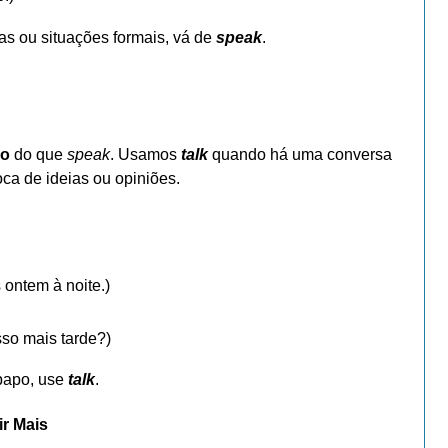
omas ou situações formais, vá de
speak
.
do
do que
speak
. Usamos
talk
quando há uma conversa
ca de ideias ou opiniões.
 ontem à noite.)
sso mais tarde?)
-papo, use
talk
.
r Mais