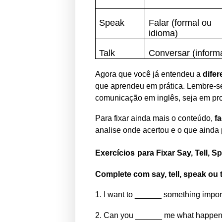
Speak
Falar (formal ou
idioma)
Talk
Conversar (informa
Agora que você já entendeu a
difer
que aprendeu em prática. Lembre-se
comunicação em inglês, seja em pro
Para fixar ainda mais o conteúdo,
f
analise onde acertou e o que ainda
Exercícios
para Fixar Say, Tell, S
Complete com say, tell, speak ou t
1. I want to ______ something impor
2. Can you ______ me what happe