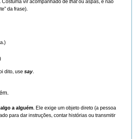
m. Costuma vir acompanhado de
that
ou aspas, e não
te” da frase).
a.)
)
oi dito, use
say
.
uém
.
 algo a alguém
. Ele exige um objeto direto (a pessoa
o para dar instruções, contar histórias ou transmitir