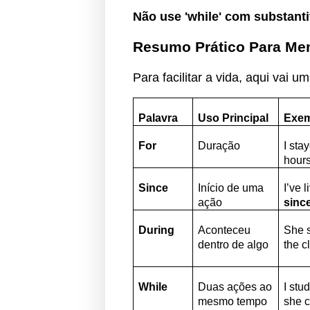
Não use 'while' com substant
Resumo Prático Para Me
Para facilitar a vida, aqui vai um
Palavra
Uso Principal
Exe
For
Duração
I sta
hours
Since
Início de uma
I’ve 
ação
sinc
During
Aconteceu
She 
dentro de algo
the c
While
Duas ações ao
I stu
mesmo tempo
she 