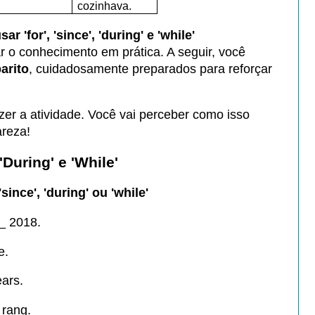
cozinhava.
r 'for', 'since', 'during' e 'while'
ar o conhecimento em prática. A seguir, você
arito
, cuidadosamente preparados para reforçar
er a atividade. Você vai perceber como isso
areza!
 'During' e 'While'
since', 'during' ou 'while'
__ 2018.
e.
ears.
 rang.