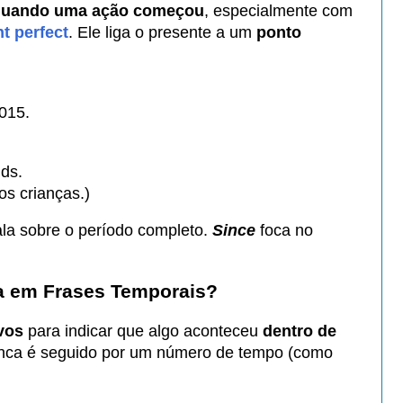
quando uma ação começou
, especialmente com
t perfect
. Ele liga o presente a um
ponto
015.
ds.
s crianças.)
ala sobre o período completo.
Since
foca no
a em Frases Temporais?
vos
para indicar que algo aconteceu
dentro de
unca é seguido por um número de tempo (como