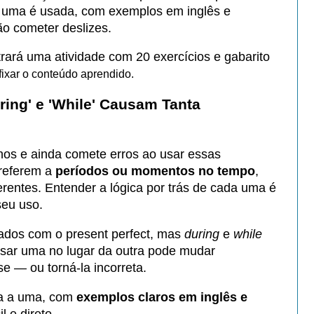
 uma é usada, com exemplos em inglês e
ão cometer deslizes.
ntrará uma atividade com 20 exercícios e gabarito
ixar o conteúdo aprendido.
During' e 'While' Causam Tanta
anos e ainda comete erros ao usar essas
 referem a
períodos ou momentos no tempo
,
rentes. Entender a lógica por trás de cada uma é
seu uso.
dos com o present perfect, mas
during
e
while
Usar uma no lugar da outra pode mudar
e — ou torná-la incorreta.
a a uma, com
exemplos claros em inglês e
l e direto.