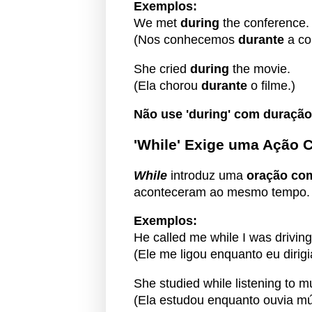
Exemplos:
We met
during
the conference.
(Nos conhecemos
durante
a co
She cried
during
the movie.
(Ela chorou
durante
o filme.)
Não use 'during' com duração
'While' Exige uma Ação 
While
introduz uma
oração co
aconteceram ao mesmo tempo. 
Exemplos:
He called me while I was driving
(Ele me ligou enquanto eu dirigi
She studied while listening to m
(Ela estudou enquanto ouvia mú