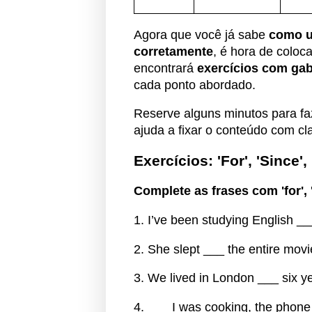
Agora que você já sabe
como usa
corretamente
, é hora de coloc
encontrará
exercícios com gab
cada ponto abordado.
Reserve alguns minutos para faz
ajuda a fixar o conteúdo com cl
Exercícios: 'For', 'Since',
Complete as frases com 'for', '
1. I’ve been studying English _
2. She slept ___ the entire movi
3. We lived in London ___ six y
4. ___ I was cooking, the phone