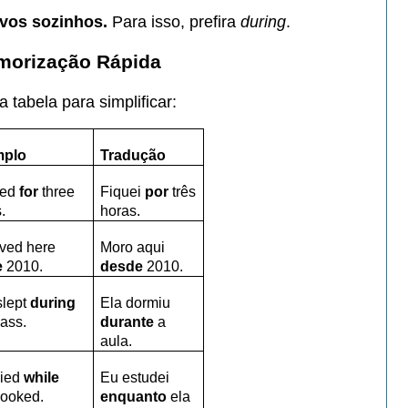
ivos sozinhos.
Para isso, prefira
during
.
morização Rápida
a tabela para simplificar:
mplo
Tradução
yed
for
three
Fiquei
por
três
.
horas.
lived here
Moro aqui
e
2010.
desde
2010.
slept
during
Ela dormiu
lass.
durante
a
aula.
died
while
Eu estudei
cooked.
enquanto
ela