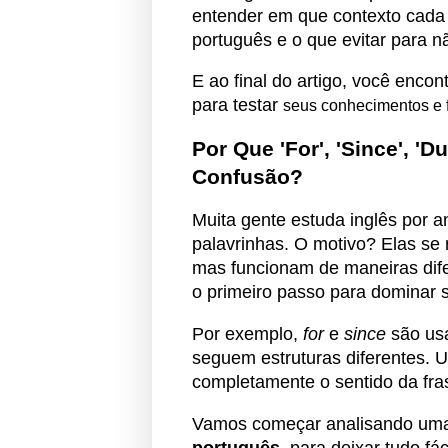
entender em que contexto cada
português e o que evitar para n
E ao final do artigo, você enco
para testar
seus conhecimentos e f
Por Que 'For', 'Since', '
Confusão?
Muita gente estuda inglês por 
palavrinhas. O motivo? Elas se
mas funcionam de maneiras dife
o primeiro passo para dominar 
Por exemplo,
for
e
since
são usa
seguem estruturas diferentes. 
completamente o sentido da fras
Vamos começar analisando um
português
, para deixar tudo fáci