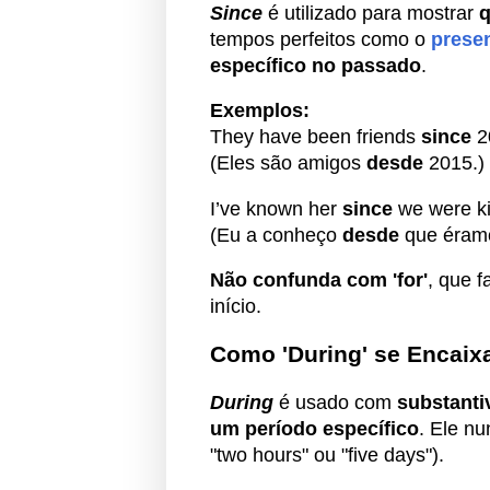
Since
é utilizado para mostrar
tempos perfeitos como o
presen
específico no passado
.
Exemplos:
They have been friends
since
2
(Eles são amigos
desde
2015.)
I’ve known her
since
we were ki
(Eu a conheço
desde
que éramo
Não confunda com 'for'
, que f
início.
Como 'During' se Encaix
During
é usado com
substanti
um período específico
. Ele n
"two hours" ou "five days").