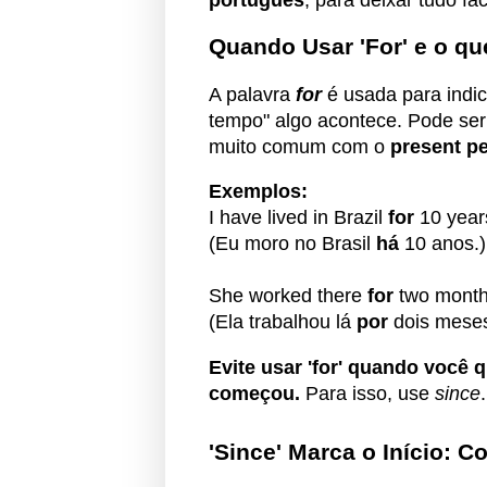
Quando Usar 'For' e o qu
A palavra
for
é usada para ind
tempo" algo acontece. Pode ser
muito comum com o
present pe
Exemplos:
I have lived in Brazil
for
10 year
(Eu moro no Brasil
há
10 anos.)
She worked there
for
two month
(Ela trabalhou lá
por
dois meses
Evite usar 'for' quando você
começou.
Para isso, use
since
.
'Since' Marca o Início: 