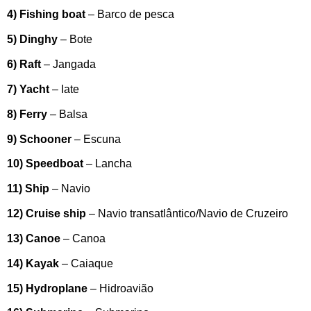
4) Fishing boat
– Barco de pesca
5) Dinghy
– Bote
6) Raft
– Jangada
7) Yacht
– Iate
8) Ferry
– Balsa
9) Schooner
– Escuna
10) Speedboat
– Lancha
11) Ship
– Navio
12) Cruise ship
– Navio transatlântico/Navio de Cruzeiro
13) Canoe
– Canoa
14) Kayak
– Caiaque
15) Hydroplane
– Hidroavião