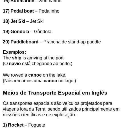
16) Submarine
– Submarino
17) Pedal boat
– Pedalinho
18) Jet Ski
– Jet Ski
19) Gondola
– Gôndola
20) Paddleboard
– Prancha de stand-up paddle
Exemplos:
The
ship
is arriving at the port.
(O
navio
está chegando ao porto.)
We rowed a
canoe
on the lake.
(Nós remamos uma
canoa
no lago.)
Meios de Transporte Espacial em Inglês
Os transportes espaciais são veículos projetados para
viagens fora da Terra, sendo utilizados principalmente em
missões científicas e de exploração.
1) Rocket
– Foguete