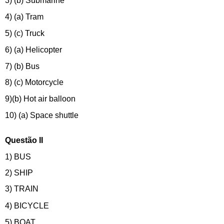
3) (b) Submarine
4) (a) Tram
5) (c) Truck
6) (a) Helicopter
7) (b) Bus
8) (c) Motorcycle
9)(b) Hot air balloon
10) (a) Space shuttle
Questão II
1) BUS
2) SHIP
3) TRAIN
4) BICYCLE
5) BOAT