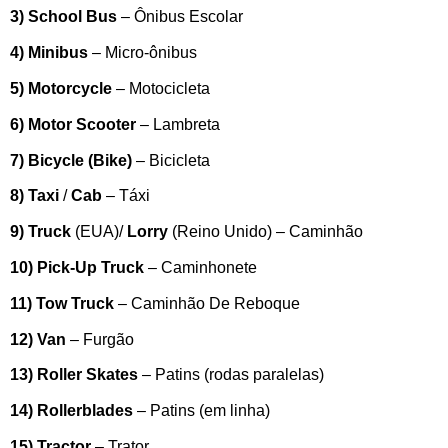
3) School Bus
– Ônibus Escolar
4) Minibus
– Micro-ônibus
5) Motorcycle
– Motocicleta
6) Motor Scooter
– Lambreta
7) Bicycle (Bike)
– Bicicleta
8) Taxi
/
Cab
– Táxi
9) Truck
(EUA)/
Lorry
(Reino Unido) – Caminhão
10) Pick-Up Truck
– Caminhonete
11) Tow Truck
– Caminhão De Reboque
12) Van
– Furgão
13) Roller Skates
– Patins (rodas paralelas)
14) Rollerblades
– Patins (em linha)
15) Tractor
– Trator