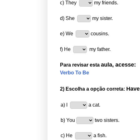
c) They
my friends.
d) She
my sister.
e) We
cousins.
f) He
my father.
aula, acesse:
Para revisar esta
Verbo To Be
Have
2
) E
scolha a opção correta:
a) I
a cat.
b) You
two sisters.
c) He
a fish.