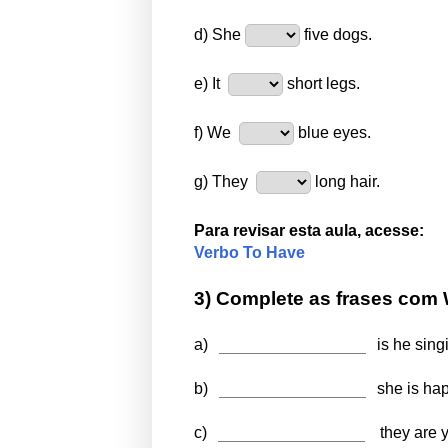
d) She
five dogs.
e) It
short legs.
f) We
blue eyes.
g) They
long hair.
Para revisar esta
aula, acesse:
Verbo To Have
3) Complete as frases com
a)
is he sin
b)
s
he is ha
c)
they are 