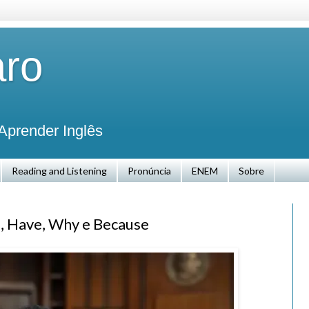
aro
Aprender Inglês
Reading and Listening
Pronúncia
ENEM
Sobre
e, Have, Why e Because