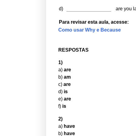
d)
are you l
Para revisar esta
aula, acesse:
Como usar Why e Because
RESPOSTAS
1)
a)
are
b)
am
c)
are
d)
is
e)
are
f)
is
2)
a)
have
b)
have