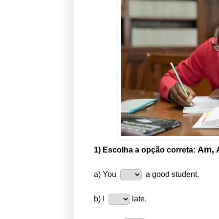
Am, A
1) Escolha a opção correta:
a) You
a good student.
b) I
late.