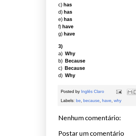
c)
has
d)
has
e)
has
f)
have
g)
have
3)
a)
Why
b)
Because
c)
Because
d)
Why
Posted by
Inglês Claro
Labels:
be
,
because
,
have
,
why
Nenhum comentário:
Postar um comentário