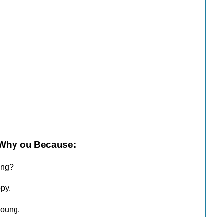
Why ou Because:
ging?
ppy.
young.