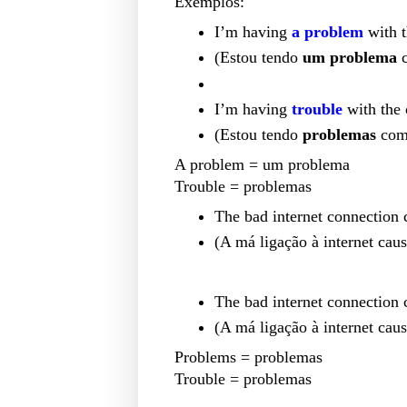
Exemplos:
I’m having
a problem
with 
(
Estou tendo
um problema
I’m having
trouble
with the
(
Estou tendo
problemas
com 
A problem = um problema
Trouble = problemas
The bad internet connection
(
A má ligação à internet ca
The bad internet connection
(
A má ligação à internet ca
Problems = problemas
Trouble = problemas