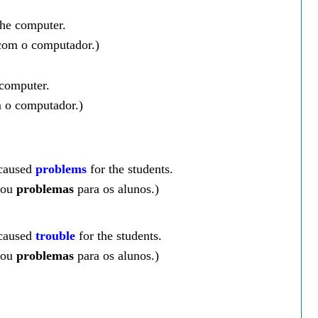
the computer.
com o computador.)
 computer.
o computador.)
 caused
problems
for the students.
usou
problemas
para os alunos.)
 caused
trouble
for the students
.
usou
problemas
para os alunos.)