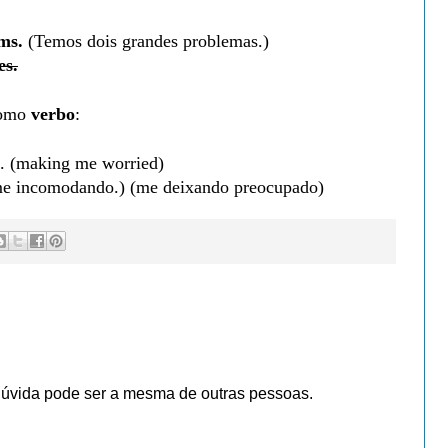
ems.
(
Temos dois grandes problemas.)
es.
como
verbo
:
 (making me worried)
o me incomodando.) (me deixando preocupado)
dúvida pode ser a mesma de outras pessoas.