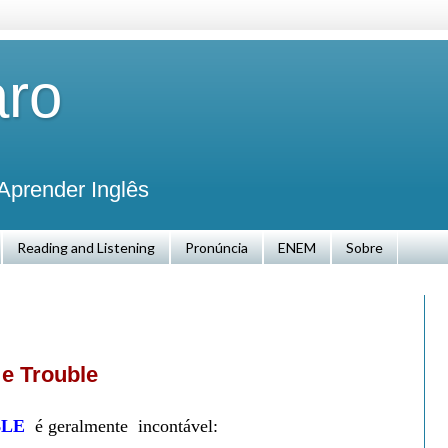
aro
Aprender Inglês
Reading and Listening
Pronúncia
ENEM
Sobre
 e Trouble
LE
é geralmente incontável: