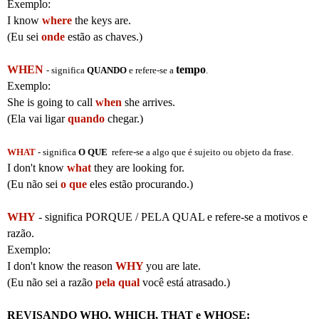
Exemplo:
I know
where
the keys are.
(Eu sei
onde
estão as chaves.)
WHEN
tempo
- significa
QUANDO
e refere-se a
.
Exemplo:
She is going to call
when
she arrives.
(Ela vai ligar
quando
chegar.)
WHAT
- significa
O QUE
refere-se a algo que é sujeito ou objeto da frase.
I don't know
what
they are looking for.
(Eu não sei
o que
eles estão procurando.)
WHY
- significa PORQUE / PELA QUAL e refere-se a motivos e
razão.
Exemplo:
I don't know the reason
WHY
you are late.
(Eu não sei a razão
pela qual
você está atrasado.)
REVISANDO WHO, WHICH, THAT e WHOSE: