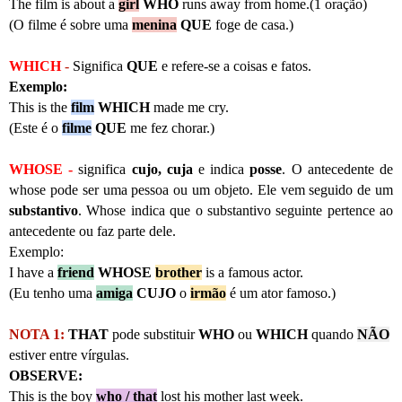
The film is about a
girl
WHO
runs away from home.(1 oração)
(O filme é sobre uma
menina
QUE
foge de casa.)
WHICH
-
Significa
QUE
e
refere-se a coisas e fatos.
Exemplo:
This is the
film
WHICH
made me cry.
(Este é o
filme
QUE
me fez chorar.)
WHOSE
-
significa
cujo, cuja
e indica
posse
. O antecedente de
whose pode ser uma pessoa ou um objeto. Ele vem seguido de um
substantivo
. Whose indica que o substantivo seguinte pertence ao
antecedente ou faz parte dele.
Exemplo:
I have a
friend
WHOSE
brother
is a famous actor.
(Eu tenho uma
amiga
CUJO
o
irmão
é um ator famoso.)
NOTA 1:
THAT
pode substituir
WHO
ou
WHICH
quando
NÃO
estiver entre vírgulas.
OBSERVE:
This is the boy
who / that
lost his mother last week.