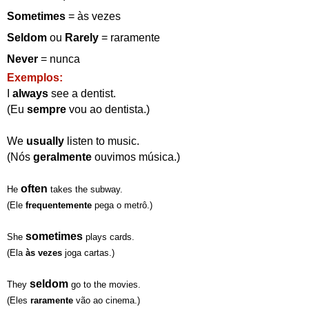
Sometimes
= às vezes
Seldom
ou
Rarely
= raramente
Never
= nunca
Exemplos:
I
always
see a dentist.
(Eu
sempre
vou ao dentista.)
We
usually
listen to music.
(Nós
geralmente
ouvimos música.)
often
He
takes the subway.
(Ele
frequentemente
pega o metrô.)
sometimes
She
plays cards.
(Ela
às vezes
joga cartas.)
seldom
They
go to the movies.
(Eles
raramente
vão ao cinema.)