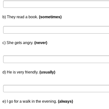
b) They read a book.
(sometimes)
c) She gets angry.
(never)
d) He is very friendly.
(usually)
e) I go for a walk in the evening.
(always)