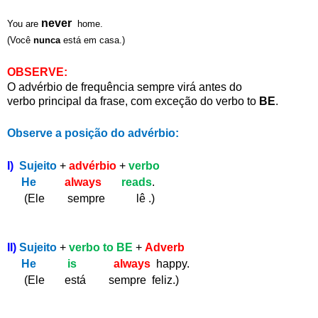
never
You are
home.
(Você
nunca
está em casa.)
OBSERVE:
O advérbio de frequência sempre
virá antes do
verbo principal da
frase, com exceção do verbo to
BE
.
Observe a posição do advérbio:
I)
Sujeito
+
advérbio
+
verbo
He
always
reads
.
(Ele sempre lê .)
II)
Sujeito
+
verbo to
BE
+
Adverb
He
is
always
happy.
(Ele está sempre feliz.)