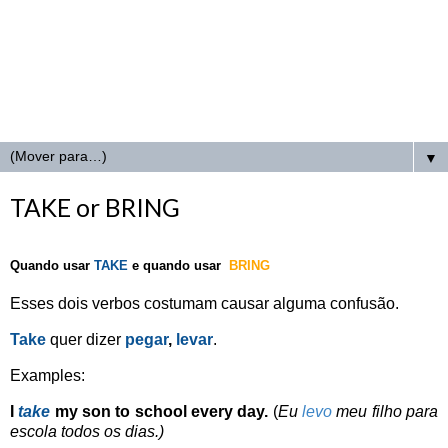
▼
TAKE or BRING
Quando usar
TAKE
e quando usar
BRING
Esses dois verbos costumam causar alguma confusão.
Take
quer dizer
pegar
,
levar
.
Examples:
I
t
ake
my son
to
school every day.
(
Eu
levo
meu filho para
escola todos os dias.)