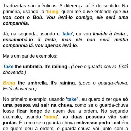
Traduzidas são idênticas. A diferença aí é de sentido. Na
primeira, usando o
'
bring
'
quem me ouve entende que
eu
vou com o Bob. Vou levá-lo comigo, ele será uma
companhia.
Já, na segunda, usando o '
take
', eu vou
levá-lo à festa ,
encaminhá-lo à festa, mas ele não será minha
companhia lá, vou apenas levá-lo
.
Mais um par de exemplos:
Take
the umbrella. It’s raining .
(Leve o guarda-chuva. Está
chovendo.)
Bring
the umbrella. It’s raining.
(Leve o guarda-chuva.
Está chovendo.)
No primeiro exemplo, usando
'
take
'
, eu quero dizer que
só
uma pessoa vai
sair na chuva,
como se o guarda-chuva
fosse
ficar longe
de quem deu a ordem. No segundo
exemplo, usando
'
bring
'
,
as duas pessoas vão sair
juntas.
É como se o guarda-chuva
estivesse perto
também
de quem deu a ordem, o guarda-chuva vai junto com a