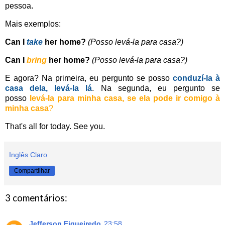
pessoa
.
Mais exemplos:
Can I
take
her home?
(Posso levá-la para casa?)
Can I
bring
her home?
(Posso levá-la para casa?)
E agora? Na primeira, eu pergunto se posso
conduzí-la à
casa dela, levá-la lá
. Na segunda, eu pergunto se
posso
levá-la para minha casa, se ela pode ir comigo à
minha casa
?
That's all for today. See you.
Inglês Claro
Compartilhar
3 comentários:
Jefferson Figueiredo
23:58