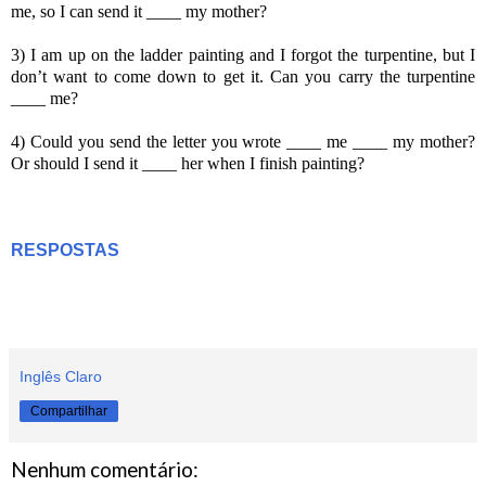
me, so I can send it ____ my mother?
3) I am up on the ladder painting and I forgot the turpentine, but I
don’t want to come down to get it. Can you carry the turpentine
____ me?
4) Could you send the letter you wrote ____ me ____ my mother?
Or should I send it ____ her when I finish painting?
RESPOSTAS
Inglês Claro
Compartilhar
Nenhum comentário: